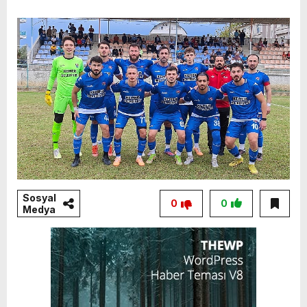
Sosyal
0
0
Medya