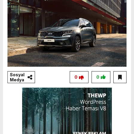
Sosyal
0
0
Medya