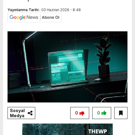
Yayınlanma Tarihi :
03 Haziran 2026 - 8:48
Sosyal
0
0
Medya