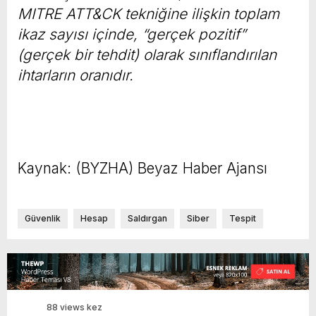
MITRE ATT&CK tekniğine ilişkin toplam
ikaz sayısı içinde, “gerçek pozitif”
(gerçek bir tehdit) olarak sınıflandırılan
ihtarların oranıdır
.
Kaynak: (BYZHA) Beyaz Haber Ajansı
Güvenlik
Hesap
Saldırgan
Siber
Tespit
88 views kez