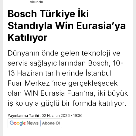
okundu.
Bosch Türkiye İki
Standıyla Win Eurasia’ya
Katılıyor
Dünyanın önde gelen teknoloji ve
servis sağlayıcılarından Bosch, 10-
13 Haziran tarihlerinde İstanbul
Fuar Merkezi’nde gerçekleşecek
olan WIN Eurasia Fuarı’na, iki büyük
iş koluyla güçlü bir formda katılıyor.
Yayınlanma Tarihi :
02 Haziran 2026 - 19:36