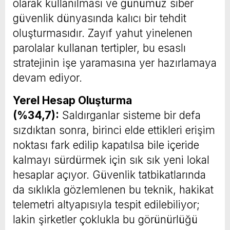
olarak kullanılması ve günümüz siber
güvenlik dünyasında kalıcı bir tehdit
oluşturmasıdır. Zayıf yahut yinelenen
parolalar kullanan tertipler, bu esaslı
stratejinin işe yaramasına yer hazırlamaya
devam ediyor.
Yerel Hesap Oluşturma
(%34,7):
Saldırganlar sisteme bir defa
sızdıktan sonra, birinci elde ettikleri erişim
noktası fark edilip kapatılsa bile içeride
kalmayı sürdürmek için sık sık yeni lokal
hesaplar açıyor. Güvenlik tatbikatlarında
da sıklıkla gözlemlenen bu teknik, hakikat
telemetri altyapısıyla tespit edilebiliyor;
lakin şirketler çoklukla bu görünürlüğü