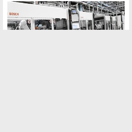
Sosyal
H
H
Medya