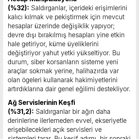
(%32):
Saldırganlar, içerideki erişimlerini
kalıcı kılmak ve pekiştirmek için mevcut
hesaplar üzerinde değişiklik yapıyor;
devre dışı bırakılmış hesapları yine etkin
hale getiriyor, küme üyeliklerini
değiştiriyor yahut yetki yükseltiyor. Bu
durum, siber korsanların sisteme yeni
araçlar sokmak yerine, halihazırda var
olan ögeleri kullanarak hakimiyetlerini
artırdıklarına dair genel eğilimi destekliyor.
Ağ Servislerinin Keşfi
(%31,2):
Saldırganlar bir ağın daha
derinlerine ilerlemeden evvel, ekseriyetle
erişebilecekleri açık servisleri ve
sistemleri tarar. Bu keşif adımı, bir sonraki