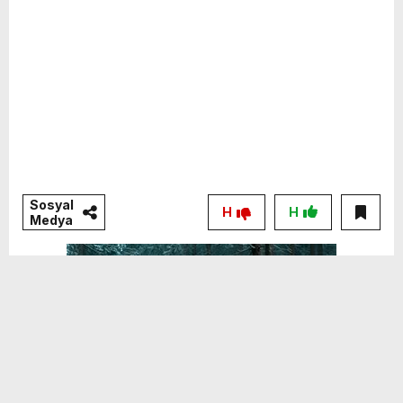
Sosyal
H
H
Medya