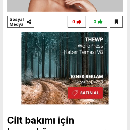
Sosyal
0
0
Medya
Cilt bakımı için