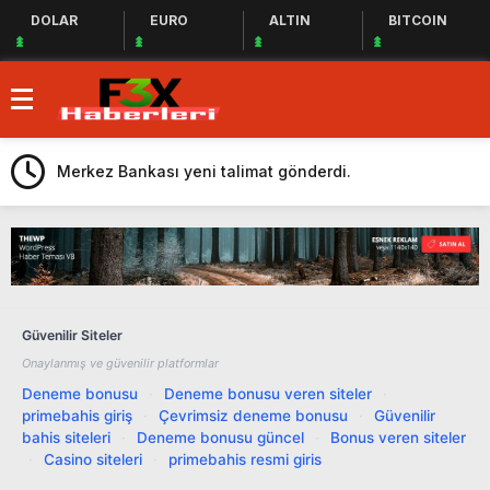
DOLAR
EURO
ALTIN
BITCOIN
Deprem Bölgesine Yardım Eden Bergüzar
Korel, Dayanışmanın Önemine Vurgu Yaptı!
DMD hastası Boran’ın vakti kısıtlı!
Merkez Bankası yeni talimat gönderdi.
Haluk Levent ve Ahbap Derneği Deprem
Bölgesindeki Yardım Çalışmalarına Devam
Yerli ve Milli Aşı Çalışmaları Devam Ediyor
Ediyor
Fed Üyeleri Arasında Görüş Birliği
Sağlanamadı, Piyasalar Tedirgin
İstanbul’da Yaşanan Sağanak Yağış,
Güvenilir Siteler
Trafiği Durma Noktasına Getirdi
Kemal Kılıçdaroğlu, Mevzular Açık
Onaylanmış ve güvenilir platformlar
Mikrofon’a Konuk Olacak
Twitter, Türkiye’de Seçimler Öncesi Erişimi
Deneme bonusu
·
Deneme bonusu veren siteler
·
primebahis giriş
·
Çevrimsiz deneme bonusu
·
Güvenilir
Engelledi
Merkez Bankası’ndan Nakit Avans ve Altın
bahis siteleri
·
Deneme bonusu güncel
·
Bonus veren siteler
İçin Düzenleme: Yüzde 30 Oranında
Deprem Bölgesine Yardım Eden Bergüzar
·
Casino siteleri
·
primebahis resmi giris
Menkul Kıymet Tesisine Tabi Olacak!
Korel, Dayanışmanın Önemine Vurgu Yaptı!
DMD hastası Boran’ın vakti kısıtlı!