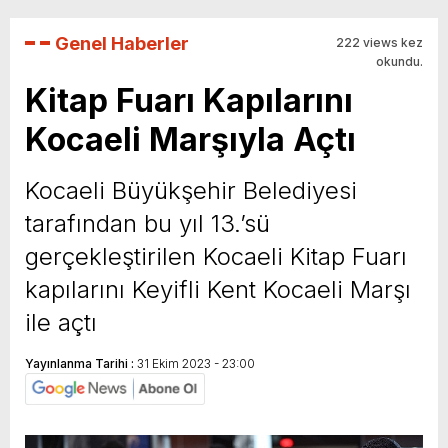
Genel Haberler
222 views kez
okundu.
Kitap Fuarı Kapılarını
Kocaeli Marşıyla Açtı
Kocaeli Büyükşehir Belediyesi
tarafından bu yıl 13.’sü
gerçekleştirilen Kocaeli Kitap Fuarı
kapılarını Keyifli Kent Kocaeli Marşı
ile açtı
Yayınlanma Tarihi :
31 Ekim 2023 - 23:00