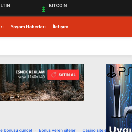
LTIN
BITCOIN
ri
Yaşam Haberleri
İletişim
ı!
Ediyor
ul Kıymet Tesisine Tabi
ı!
e bonusu güncel
·
Bonus veren siteler
·
Casino siteleri
·