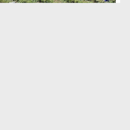
H
H
Kocaeli Büyükşehir Belediyesince,
katma pahası yüksek eserler
yetiştirmeye teşvik ettiği çiftçilerin
gelir seviyesini artırmak ve ziraî
kalkınmaya dayanak sağlamak