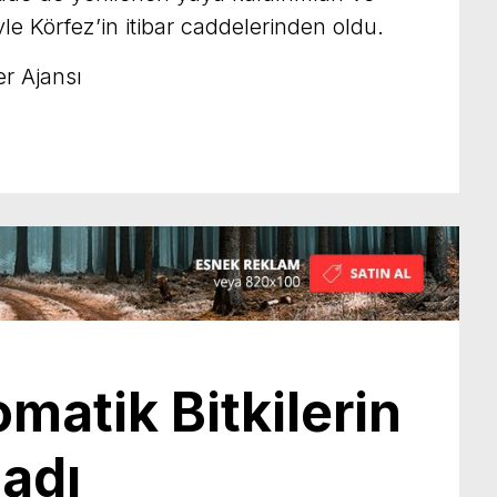
yle Körfez’in itibar caddelerinden oldu.
r Ajansı
omatik Bitkilerin
adı