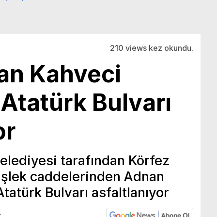
210 views kez okundu.
an Kahveci
Atatürk Bulvarı
or
elediyesi tarafından Körfez
e işlek caddelerinden Adnan
tatürk Bulvarı asfaltlanıyor
4