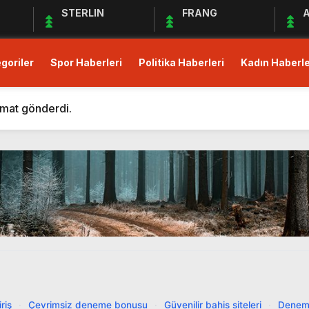
STERLIN
FRANG
A
goriler
Spor Haberleri
Politika Haberleri
Kadın Haberle
m Eden Bergüzar Korel, Dayanışmanın Önemine Vurgu Yapt
 kısıtlı!
imat gönderdi.
Derneği Deprem Bölgesindeki Yardım Çalışmalarına Devam 
maları Devam Ediyor
üş Birliği Sağlanamadı, Piyasalar Tedirgin
anak Yağış, Trafiği Durma Noktasına Getirdi
zular Açık Mikrofon’a Konuk Olacak
mler Öncesi Erişimi Engelledi
it Avans ve Altın İçin Düzenleme: Yüzde 30 Oranında Menk
m Eden Bergüzar Korel, Dayanışmanın Önemine Vurgu Yapt
riş
·
Çevrimsiz deneme bonusu
·
Güvenilir bahis siteleri
·
Denem
 kısıtlı!