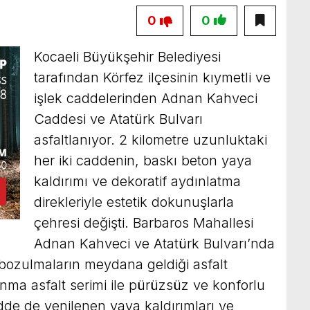
0
0
Kocaeli Büyükşehir Belediyesi
tarafından Körfez ilçesinin kıymetli ve
işlek caddelerinden Adnan Kahveci
Caddesi ve Atatürk Bulvarı
asfaltlanıyor. 2 kilometre uzunluktaki
her iki caddenin, baskı beton yaya
kaldırımı ve dekoratif aydınlatma
direkleriyle estetik dokunuşlarla
çehresi değişti. Barbaros Mahallesi
Adnan Kahveci ve Atatürk Bulvarı’nda
e bozulmaların meydana geldiği asfalt
ınma asfalt serimi ile pürüzsüz ve konforlu
dde de yenilenen yaya kaldırımları ve