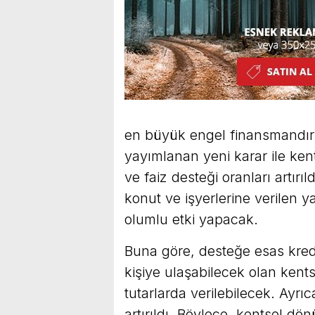
en büyük engel finansmandır.
yayımlanan yeni karar ile kent
ve faiz desteği oranları artırıl
konut ve işyerlerine verilen 
olumlu etki yapacak.
Buna göre, desteğe esas kredi ü
kişiye ulaşabilecek olan kent
tutarlarda verilebilecek. Ayrıc
artırıldı. Böylece, kentsel d