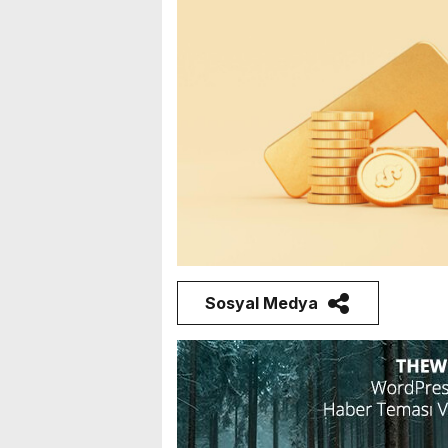
Sosyal Medya