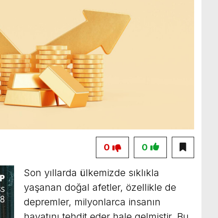
0
0
Son yıllarda ülkemizde sıklıkla
yaşanan doğal afetler, özellikle de
depremler, milyonlarca insanın
hayatını tehdit eder hale gelmiştir. Bu