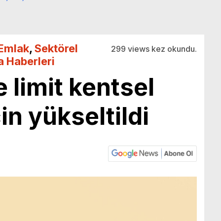
Emlak
,
Sektörel
299 views kez okundu.
a Haberleri
 limit kentsel
n yükseltildi