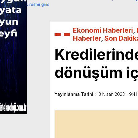
primebahis resmi giris
Ekonomi Haberleri
,
Haberler
,
Son Dakik
Kredilerinde
dönüşüm içi
Yayınlanma Tarihi :
13 Nisan 2023 - 9:41