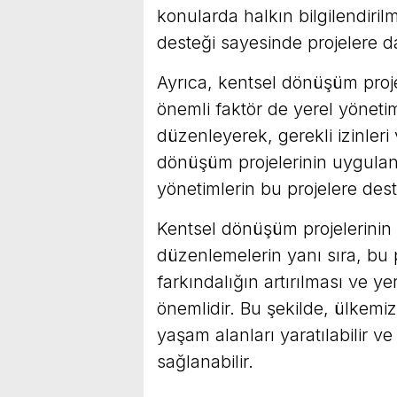
konularda halkın bilgilendiril
desteği sayesinde projelere da
Ayrıca, kentsel dönüşüm proje
önemli faktör de yerel yönetim
düzenleyerek, gerekli izinleri
dönüşüm projelerinin uygulan
yönetimlerin bu projelere des
Kentsel dönüşüm projelerinin
düzenlemelerin yanı sıra, bu 
farkındalığın artırılması ve y
önemlidir. Bu şekilde, ülkemi
yaşam alanları yaratılabilir v
sağlanabilir.