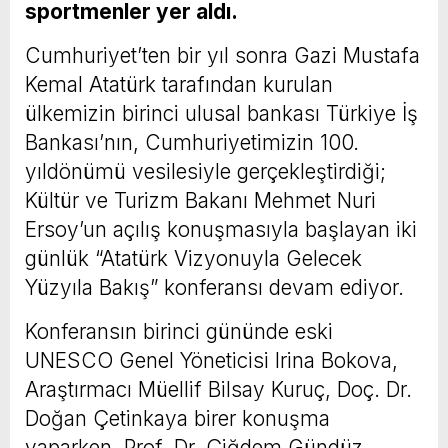
sportmenler yer aldı.
Cumhuriyet’ten bir yıl sonra Gazi Mustafa
Kemal Atatürk tarafından kurulan
ülkemizin birinci ulusal bankası Türkiye İş
Bankası’nın, Cumhuriyetimizin 100.
yıldönümü vesilesiyle gerçekleştirdiği;
Kültür ve Turizm Bakanı Mehmet Nuri
Ersoy’un açılış konuşmasıyla başlayan iki
günlük “Atatürk Vizyonuyla Gelecek
Yüzyıla Bakış” konferansı devam ediyor.
Konferansın birinci gününde eski
UNESCO Genel Yöneticisi Irina Bokova,
Araştırmacı Müellif Bilsay Kuruç, Doç. Dr.
Doğan Çetinkaya birer konuşma
yaparken, Prof. Dr. Çiğdem Gündüz