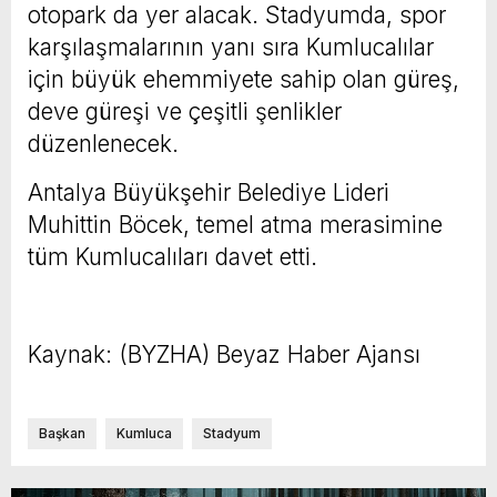
otopark da yer alacak. Stadyumda, spor
karşılaşmalarının yanı sıra Kumlucalılar
için büyük ehemmiyete sahip olan güreş,
deve güreşi ve çeşitli şenlikler
düzenlenecek.
Antalya Büyükşehir Belediye Lideri
Muhittin Böcek, temel atma merasimine
tüm Kumlucalıları davet etti.
Kaynak: (BYZHA) Beyaz Haber Ajansı
Başkan
Kumluca
Stadyum