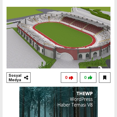
Sosyal
0
0
Medya