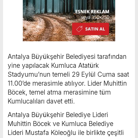
Antalya Büyükşehir Belediyesi tarafından
yine yapılacak Kumluca Atatürk
Stadyumu’nun temeli 29 Eylül Cuma saat
11.00’de merasimle atılıyor. Lider Muhittin
Böcek, temel atma merasimine tüm
Kumlucalıları davet etti.
Antalya Büyükşehir Belediye Lideri
Muhittin Böcek ve Kumluca Belediye
Lideri Mustafa Köleoğlu ile birlikte çeşitli