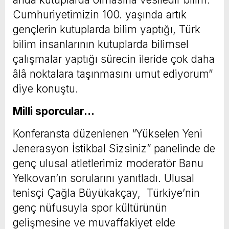
Cumhuriyetimizin 100. yaşında artık
gençlerin kutuplarda bilim yaptığı, Türk
bilim insanlarının kutuplarda bilimsel
çalışmalar yaptığı sürecin ileride çok daha
âlâ noktalara taşınmasını umut ediyorum”
diye konuştu.
Milli sporcular…
Konferansta düzenlenen “Yükselen Yeni
Jenerasyon İstikbal Sizsiniz” panelinde de
genç ulusal atletlerimiz moderatör Banu
Yelkovan’ın sorularını yanıtladı. Ulusal
tenisçi Çağla Büyükakçay, Türkiye’nin
genç nüfusuyla spor kültürünün
gelişmesine ve muvaffakiyet elde