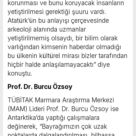
korunması ve bunu koruyacak insanların
yetiştirilmesi gerektiği şuuru vardı.
Atatürk’ün bu anlayışı çerçevesinde
arkeoloji alanında uzmanlar
yetiştirilmemiş olsaydı, bir bilim olarak
varlığından kimsenin haberdar olmadığı
bu ülkenin kültürel mirası bizler tarafından
hiçbir halde anlaşılamayacaktı” diye
konuştu.
Prof. Dr. Burcu Özsoy
TÜBİTAK Marmara Araştırma Merkezi
(MAM) Lideri Prof. Dr. Burcu Özsoy ise
Antarktika’da yaptığı çalışmalara
değinerek, “Bayrağımızın çok uzak
noktalarda dalgalandırılması, bilhassa