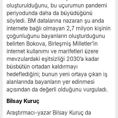
oluşturulduğunu, bu uçurumun pandemi
periyodunda daha da büyüdüğünü
söyledi. BM datalarına nazaran şu anda
internete bağlı olmayan 2,7 milyon kişinin
çoğunluğunu bayanların oluşturduğunu
belirten Bokova, Birleşmiş Milletler’in
internet kullanımı ve marifetleri üzere
mevzulardaki eşitsizliği 2030’a kadar
büsbütün ortadan kaldırmayı
hedeflediğini; bunun yeni ortaya çıkan iş
alanlarında bayanların yer edinmesi
açısından da değerli olduğunu vurguladı.
Bilsay Kuruç
Araştırmacı-yazar Bilsay Kuruç da