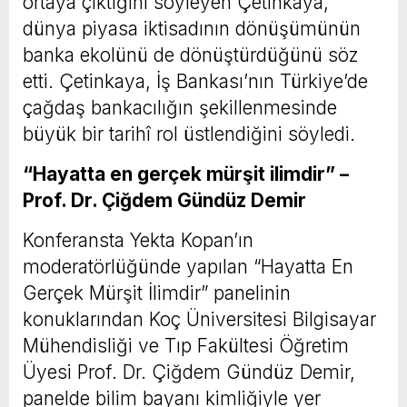
ortaya çıktığını söyleyen Çetinkaya,
dünya piyasa iktisadının dönüşümünün
banka ekolünü de dönüştürdüğünü söz
etti. Çetinkaya, İş Bankası’nın Türkiye’de
çağdaş bankacılığın şekillenmesinde
büyük bir tarihî rol üstlendiğini söyledi.
“Hayatta en gerçek mürşit ilimdir” –
Prof. Dr. Çiğdem Gündüz Demir
Konferansta Yekta Kopan’ın
moderatörlüğünde yapılan “Hayatta En
Gerçek Mürşit İlimdir” panelinin
konuklarından Koç Üniversitesi Bilgisayar
Mühendisliği ve Tıp Fakültesi Öğretim
Üyesi Prof. Dr. Çiğdem Gündüz Demir,
panelde bilim bayanı kimliğiyle yer