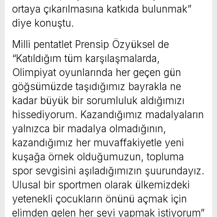
ortaya çıkarılmasına katkıda bulunmak”
diye konuştu.
Milli pentatlet Prensip Özyüksel de
“Katıldığım tüm karşılaşmalarda,
Olimpiyat oyunlarında her geçen gün
göğsümüzde taşıdığımız bayrakla ne
kadar büyük bir sorumluluk aldığımızı
hissediyorum. Kazandığımız madalyaların
yalnızca bir madalya olmadığının,
kazandığımız her muvaffakiyetle yeni
kuşağa örnek olduğumuzun, topluma
spor sevgisini aşıladığımızın şuurundayız.
Ulusal bir sportmen olarak ülkemizdeki
yetenekli çocukların önünü açmak için
elimden gelen her şeyi yapmak istiyorum”