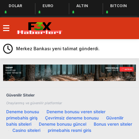
DOLAR
EURO
ALTIN
BITCOIN
Deprem Bölgesine Yardım Eden Bergüzar
Korel, Dayanışmanın Önemine Vurgu Yaptı!
DMD hastası Boran’ın vakti kısıtlı!
Merkez Bankası yeni talimat gönderdi.
Haluk Levent ve Ahbap Derneği Deprem
Bölgesindeki Yardım Çalışmalarına Devam
Yerli ve Milli Aşı Çalışmaları Devam Ediyor
Ediyor
Fed Üyeleri Arasında Görüş Birliği
Sağlanamadı, Piyasalar Tedirgin
İstanbul’da Yaşanan Sağanak Yağış,
Güvenilir Siteler
Trafiği Durma Noktasına Getirdi
Kemal Kılıçdaroğlu, Mevzular Açık
Onaylanmış ve güvenilir platformlar
Mikrofon’a Konuk Olacak
Twitter, Türkiye’de Seçimler Öncesi Erişimi
Deneme bonusu
·
Deneme bonusu veren siteler
·
primebahis giriş
·
Çevrimsiz deneme bonusu
·
Güvenilir
Engelledi
Merkez Bankası’ndan Nakit Avans ve Altın
bahis siteleri
·
Deneme bonusu güncel
·
Bonus veren siteler
İçin Düzenleme: Yüzde 30 Oranında
Deprem Bölgesine Yardım Eden Bergüzar
·
Casino siteleri
·
primebahis resmi giris
Menkul Kıymet Tesisine Tabi Olacak!
Korel, Dayanışmanın Önemine Vurgu Yaptı!
DMD hastası Boran’ın vakti kısıtlı!