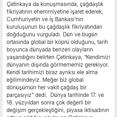
Çetinkaya da konuşmasında, çağdaşlık
fikriyatının ehemmiyetine işaret ederek,
Cumhuriyetin ve İş Bankası’nın
kuruluşunun bu çağdaşlık fikriyatından
doğduğunu vurguladı. Dün ve bugün
ortasında global bir köprü olduğunu, tarih
boyunca dünyada benzeri olayların
yaşandığını belirten Çetinkaya, “Kendimizi
dünyanın dışında görmememiz gerekiyor.
Kendi tarihimizi biraz ayrıksı ele alma
eğilimindeyiz. Meğer biz global
dönüşümün her vakit çağdaş bir
parçasıyız” dedi. Dünya tarihinde 17. ve
18. yüzyıldan sonra çok değerli bir
değişim gerçekleştiğini, piyasa iktisadının