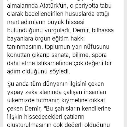
almalarında Atatürk’ün, o periyotta tabu
olarak bedellendirilen hususlarda attığı
mert adımların büyük hissesi
bulunduğunu vurguladı. Demir, bilhassa
bayanlara örgün eğitim hakkı
tanınmasının, toplumun yarı nüfusunu
konuttan çıkarıp sanata, bilime, spora
dahil etme istikametinde çok değerli bir
adım olduğunu söyledi.
Şu anda tüm dünyanın ilgisini çeken
yapay zeka alanında çalışan insanları
ülkemizde tutmanın kıymetine dikkat
çeken Demir, “Bu şahısların kendilerine
ilişkin hissedecekleri çatıların
oluşturulmasının çok değerli olduğunu