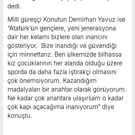
dedi.
Milli güreşçi Konutun Demirhan Yavuz ise
“Atatürk’ün gençlere, yeni jenerasyona
dair her kelamı bizlere olan inancını
gösteriyor. Bize inandığı ve güvendiği
için minnettarız. Ben ülkemizde bilhassa
kız çocuklarının her alanda olduğu üzere
sporda da daha fazla iştirakçi olmasını
çok önemsiyorum. Kazandığım
madalyaları bir anahtar olarak görüyorum.
Ne kadar çok anahtara ulaşırsam o kadar
çok kapı açacağıma inanıyorum” diye
konuştu.