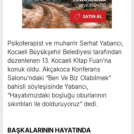
Psikoterapist ve muharrir Serhat Yabancı,
Kocaeli Büyükşehir Belediyesi tarafından
düzenlenen 13. Kocaeli Kitap Fuarı’na
konuk oldu. Akçakoca Konferans
Salonu’ndaki “Ben Ve Biz Olabilmek”
bahisli söyleşisinde Yabancı,
“Hayatımızdaki boşluğu oburlarının
sıkıntıları ile dolduruyoruz” dedi.
BAŞKALARININ HAYATINDA