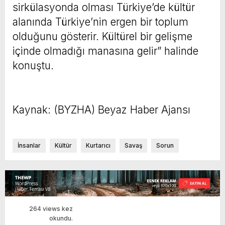
sirkülasyonda olması Türkiye’de kültür
alanında Türkiye’nin ergen bir toplum
olduğunu gösterir. Kültürel bir gelişme
içinde olmadığı manasına gelir” halinde
konuştu.
Kaynak: (BYZHA) Beyaz Haber Ajansı
İnsanlar
Kültür
Kurtarıcı
Savaş
Sorun
264 views kez
okundu.