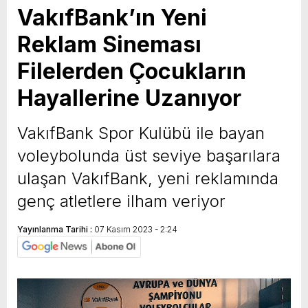
VakıfBank’ın Yeni
Reklam Sineması
Filelerden Çocukların
Hayallerine Uzanıyor
VakıfBank Spor Kulübü ile bayan
voleybolunda üst seviye başarılara
ulaşan VakıfBank, yeni reklamında
genç atletlere ilham veriyor
Yayınlanma Tarihi :
07 Kasım 2023 - 2:24