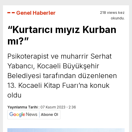
Genel Haberler
218 views kez
okundu.
“Kurtarıcı mıyız Kurban
mı?”
Psikoterapist ve muharrir Serhat
Yabancı, Kocaeli Büyükşehir
Belediyesi tarafından düzenlenen
13. Kocaeli Kitap Fuarı’na konuk
oldu
Yayınlanma Tarihi :
07 Kasım 2023 - 2:36