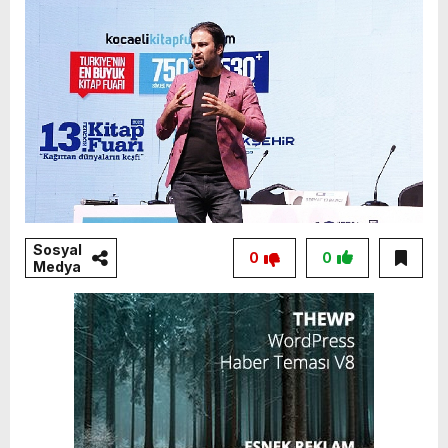
Sosyal
0
0
Medya