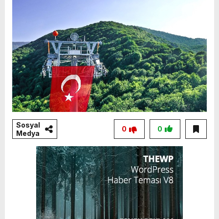
Sosyal
0
0
Medya