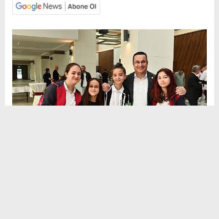
Sosyal
H
H
Medya