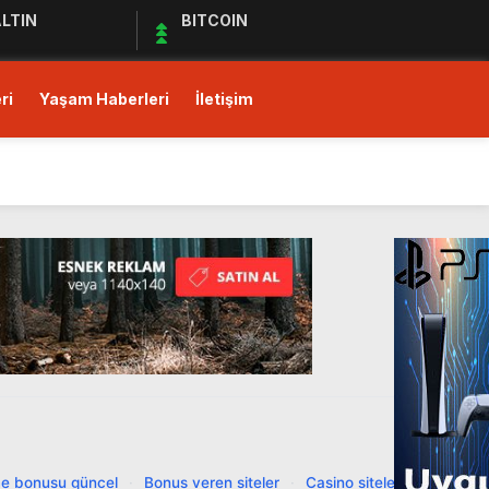
LTIN
BITCOIN
ri
Yaşam Haberleri
İletişim
ı!
Ediyor
ul Kıymet Tesisine Tabi
ı!
e bonusu güncel
·
Bonus veren siteler
·
Casino siteleri
·