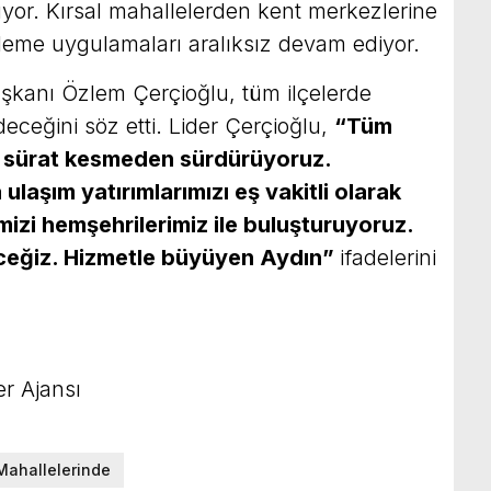
lüyor. Kırsal mahallelerden kent merkezlerine
leme uygulamaları aralıksız devam ediyor.
şkanı Özlem Çerçioğlu, tüm ilçelerde
eceğini söz etti. Lider Çerçioğlu,
“Tüm
zı sürat kesmeden sürdürüyoruz.
ulaşım yatırımlarımızı eş vakitli olarak
mizi hemşehrilerimiz ile buluşturuyoruz.
ceğiz. Hizmetle büyüyen Aydın”
ifadelerini
r Ajansı
Mahallelerinde