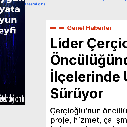
primebahis resmi giris
Genel Haberler
Lider Çerçi
Öncülüğünd
İlçelerinde 
Sürüyor
Çerçioğlu’nun öncülü
proje, hizmet, çalışma