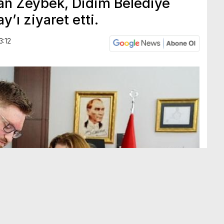
han Zeybek, Didim Belediye
’ı ziyaret etti.
3:12