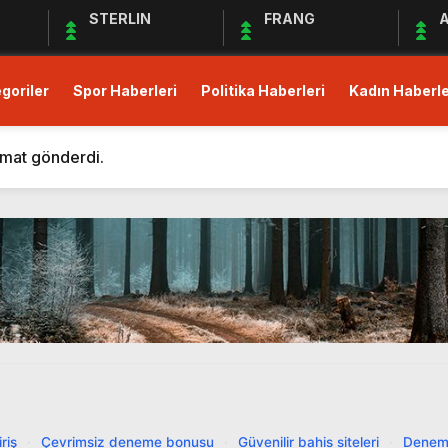
STERLIN
FRANG
A
goriler
Spor Haberleri
Politika Haberleri
Kadın Haberle
m Eden Bergüzar Korel, Dayanışmanın Önemine Vurgu Yapt
 kısıtlı!
imat gönderdi.
Derneği Deprem Bölgesindeki Yardım Çalışmalarına Devam 
maları Devam Ediyor
üş Birliği Sağlanamadı, Piyasalar Tedirgin
anak Yağış, Trafiği Durma Noktasına Getirdi
zular Açık Mikrofon’a Konuk Olacak
mler Öncesi Erişimi Engelledi
it Avans ve Altın İçin Düzenleme: Yüzde 30 Oranında Menk
m Eden Bergüzar Korel, Dayanışmanın Önemine Vurgu Yapt
riş
·
Çevrimsiz deneme bonusu
·
Güvenilir bahis siteleri
·
Denem
 kısıtlı!