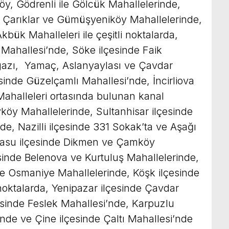
y, Gödrenli ile Gölcük Mahallelerinde,
, Çarıklar ve Gümüşyeniköy Mahallelerinde,
bük Mahalleleri ile çeşitli noktalarda,
 Mahallesi’nde, Söke ilçesinde Faik
azı, Yamaç, Aslanyaylası ve Çavdar
sinde Güzelçamlı Mahallesi’nde, İncirliova
 Mahalleleri ortasında bulunan kanal
köy Mahallelerinde, Sultanhisar ilçesinde
de, Nazilli ilçesinde 331 Sokak’ta ve Aşağı
casu ilçesinde Dikmen ve Çamköy
sinde Belenova ve Kurtuluş Mahallelerinde,
e Osmaniye Mahallelerinde, Köşk ilçesinde
noktalarda, Yenipazar ilçesinde Çavdar
esinde Feslek Mahallesi’nde, Karpuzlu
nde ve Çine ilçesinde Çaltı Mahallesi’nde