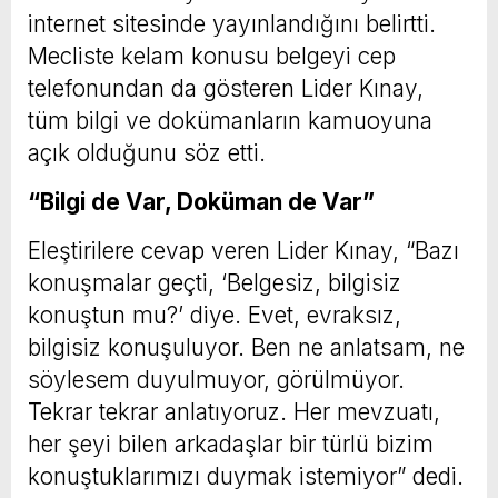
internet sitesinde yayınlandığını belirtti.
Mecliste kelam konusu belgeyi cep
telefonundan da gösteren Lider Kınay,
tüm bilgi ve dokümanların kamuoyuna
açık olduğunu söz etti.
“Bilgi de Var, Doküman de Var”
Eleştirilere cevap veren Lider Kınay, “Bazı
konuşmalar geçti, ‘Belgesiz, bilgisiz
konuştun mu?’ diye. Evet, evraksız,
bilgisiz konuşuluyor. Ben ne anlatsam, ne
söylesem duyulmuyor, görülmüyor.
Tekrar tekrar anlatıyoruz. Her mevzuatı,
her şeyi bilen arkadaşlar bir türlü bizim
konuştuklarımızı duymak istemiyor” dedi.