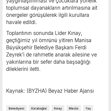
yaygınlaştırılması ve çocuklara yönelik
toplumsal dayanakların artırılmasına ait
önergeler görüşülerek ilgili kurullara
havale edildi.
Toplantının sonunda Lider Kınay,
geçtiğimiz yıl ömrünü yitiren Manisa
Büyükşehir Belediye Başkanı Ferdi
Zeyrek’i de rahmetle anarak ailesine ve
yakınlarına bir sefer daha başsağlığı
dileklerini iletti.
Kaynak: (BYZHA) Beyaz Haber Ajansı
Belediyesi
Karabağlar
Kınay
Meclis
Yaş