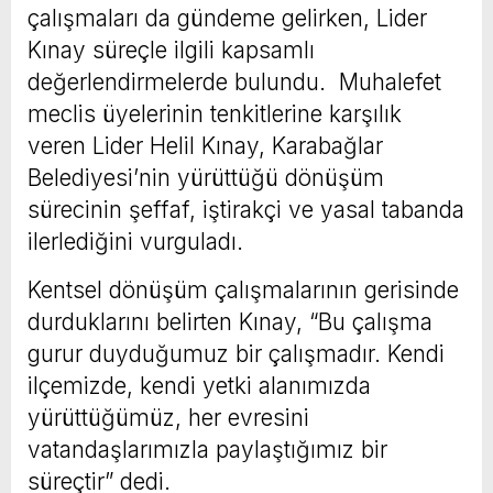
çalışmaları da gündeme gelirken, Lider
Kınay süreçle ilgili kapsamlı
değerlendirmelerde bulundu. Muhalefet
meclis üyelerinin tenkitlerine karşılık
veren Lider Helil Kınay, Karabağlar
Belediyesi’nin yürüttüğü dönüşüm
sürecinin şeffaf, iştirakçi ve yasal tabanda
ilerlediğini vurguladı.
Kentsel dönüşüm çalışmalarının gerisinde
durduklarını belirten Kınay, “Bu çalışma
gurur duyduğumuz bir çalışmadır. Kendi
ilçemizde, kendi yetki alanımızda
yürüttüğümüz, her evresini
vatandaşlarımızla paylaştığımız bir
süreçtir” dedi.