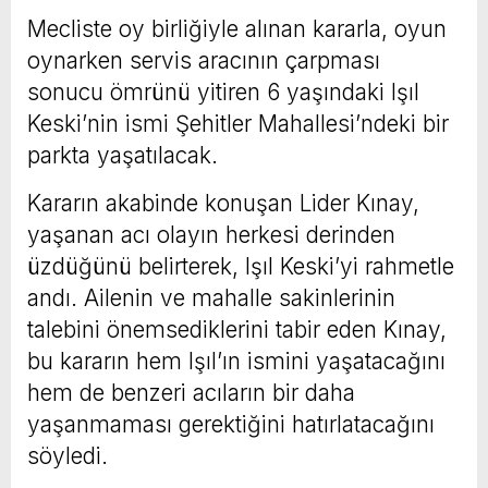
Mecliste oy birliğiyle alınan kararla, oyun
oynarken servis aracının çarpması
sonucu ömrünü yitiren 6 yaşındaki Işıl
Keski’nin ismi Şehitler Mahallesi’ndeki bir
parkta yaşatılacak.
Kararın akabinde konuşan Lider Kınay,
yaşanan acı olayın herkesi derinden
üzdüğünü belirterek, Işıl Keski’yi rahmetle
andı. Ailenin ve mahalle sakinlerinin
talebini önemsediklerini tabir eden Kınay,
bu kararın hem Işıl’ın ismini yaşatacağını
hem de benzeri acıların bir daha
yaşanmaması gerektiğini hatırlatacağını
söyledi.