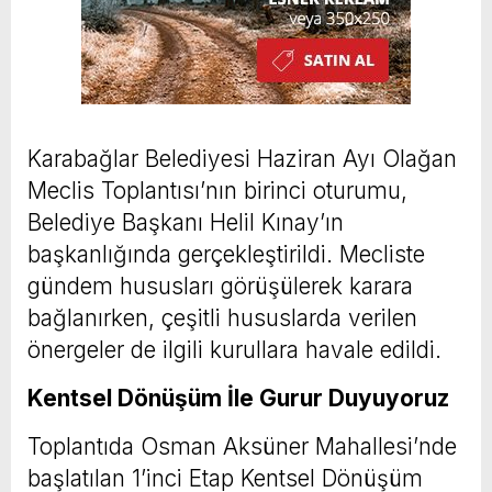
Karabağlar Belediyesi Haziran Ayı Olağan
Meclis Toplantısı’nın birinci oturumu,
Belediye Başkanı Helil Kınay’ın
başkanlığında gerçekleştirildi. Mecliste
gündem hususları görüşülerek karara
bağlanırken, çeşitli hususlarda verilen
önergeler de ilgili kurullara havale edildi.
Kentsel Dönüşüm İle Gurur Duyuyoruz
Toplantıda Osman Aksüner Mahallesi’nde
başlatılan 1’inci Etap Kentsel Dönüşüm