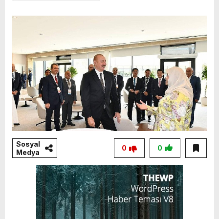
Sosyal
0
0
Medya