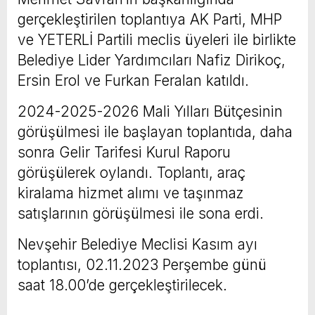
gerçekleştirilen toplantıya AK Parti, MHP
ve YETERLİ Partili meclis üyeleri ile birlikte
Belediye Lider Yardımcıları Nafiz Dirikoç,
Ersin Erol ve Furkan Feralan katıldı.
2024-2025-2026 Mali Yılları Bütçesinin
görüşülmesi ile başlayan toplantıda, daha
sonra Gelir Tarifesi Kurul Raporu
görüşülerek oylandı. Toplantı, araç
kiralama hizmet alımı ve taşınmaz
satışlarının görüşülmesi ile sona erdi.
Nevşehir Belediye Meclisi Kasım ayı
toplantısı, 02.11.2023 Perşembe günü
saat 18.00’de gerçekleştirilecek.