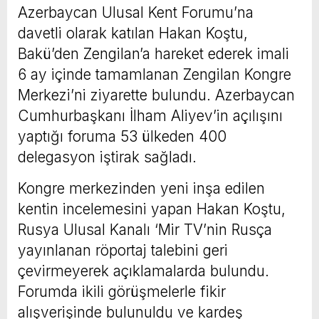
Azerbaycan Ulusal Kent Forumu’na
davetli olarak katılan Hakan Koştu,
Bakü’den Zengilan’a hareket ederek imali
6 ay içinde tamamlanan Zengilan Kongre
Merkezi’ni ziyarette bulundu. Azerbaycan
Cumhurbaşkanı İlham Aliyev’in açılışını
yaptığı foruma 53 ülkeden 400
delegasyon iştirak sağladı.
Kongre merkezinden yeni inşa edilen
kentin incelemesini yapan Hakan Koştu,
Rusya Ulusal Kanalı ‘Mir TV’nin Rusça
yayınlanan röportaj talebini geri
çevirmeyerek açıklamalarda bulundu.
Forumda ikili görüşmelerle fikir
alışverişinde bulunuldu ve kardeş