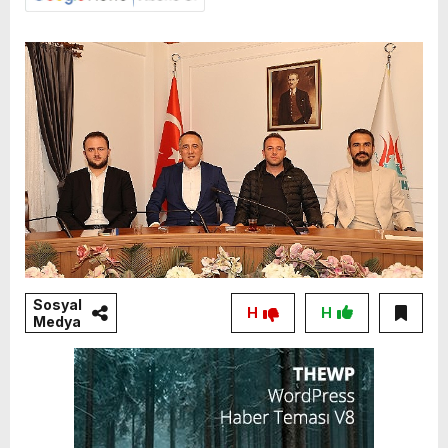
Sosyal
H
H
Medya