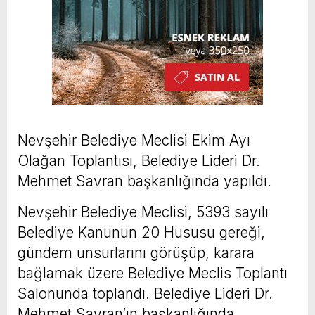
Nevşehir Belediye Meclisi Ekim Ayı
Olağan Toplantısı, Belediye Lideri Dr.
Mehmet Savran başkanlığında yapıldı.
Nevşehir Belediye Meclisi, 5393 sayılı
Belediye Kanunun 20 Hususu gereği,
gündem unsurlarını görüşüp, karara
bağlamak üzere Belediye Meclis Toplantı
Salonunda toplandı. Belediye Lideri Dr.
Mehmet Savran’ın başkanlığında