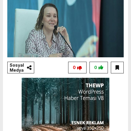
Sosyal
0
0
Medya