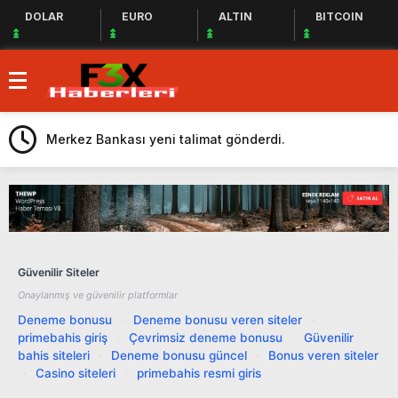
DOLAR
EURO
ALTIN
BITCOIN
Deprem Bölgesine Yardım Eden Bergüzar
Korel, Dayanışmanın Önemine Vurgu Yaptı!
DMD hastası Boran’ın vakti kısıtlı!
Merkez Bankası yeni talimat gönderdi.
Haluk Levent ve Ahbap Derneği Deprem
Bölgesindeki Yardım Çalışmalarına Devam
Yerli ve Milli Aşı Çalışmaları Devam Ediyor
Ediyor
Fed Üyeleri Arasında Görüş Birliği
Sağlanamadı, Piyasalar Tedirgin
İstanbul’da Yaşanan Sağanak Yağış,
Güvenilir Siteler
Trafiği Durma Noktasına Getirdi
Kemal Kılıçdaroğlu, Mevzular Açık
Onaylanmış ve güvenilir platformlar
Mikrofon’a Konuk Olacak
Twitter, Türkiye’de Seçimler Öncesi Erişimi
Deneme bonusu
·
Deneme bonusu veren siteler
·
primebahis giriş
·
Çevrimsiz deneme bonusu
·
Güvenilir
Engelledi
Merkez Bankası’ndan Nakit Avans ve Altın
bahis siteleri
·
Deneme bonusu güncel
·
Bonus veren siteler
İçin Düzenleme: Yüzde 30 Oranında
Deprem Bölgesine Yardım Eden Bergüzar
·
Casino siteleri
·
primebahis resmi giris
Menkul Kıymet Tesisine Tabi Olacak!
Korel, Dayanışmanın Önemine Vurgu Yaptı!
DMD hastası Boran’ın vakti kısıtlı!