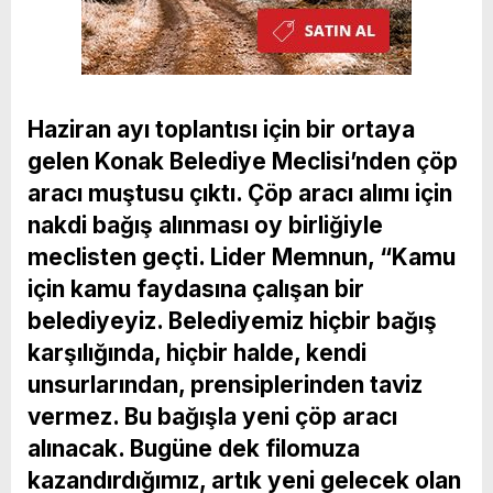
Haziran ayı toplantısı için bir ortaya
gelen Konak Belediye Meclisi’nden çöp
aracı muştusu çıktı. Çöp aracı alımı için
nakdi bağış alınması oy birliğiyle
meclisten geçti. Lider Memnun, “Kamu
için kamu faydasına çalışan bir
belediyeyiz. Belediyemiz hiçbir bağış
karşılığında, hiçbir halde, kendi
unsurlarından, prensiplerinden taviz
vermez. Bu bağışla yeni çöp aracı
alınacak. Bugüne dek filomuza
kazandırdığımız, artık yeni gelecek olan