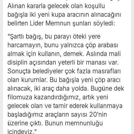
Alınan kararla gelecek olan koşullu
bağışla iki yeni kupa aracının alınacağını
belirten Lider Memnun şunları söyledi:
“Şartlı bağış, bu parayı öteki yere
harcamayın, bunu yalnızca çöp arabası
almak için kullanın, demek. Aslında mali
disiplin açısından yeterli bir manası var.
Sonuçta belediyeler çok fazla masrafları
olan kurumlar. Bu bağışla yeni çöp aracı
alınacak, iki araç daha yolda. Bugüne dek
filomuza kazandırdığımız, artık yeni
gelecek olan ve tamir ederek kullanmaya
başladığımız araçların sayısı 20’nin
üzerine çıktı. Bunun memnunluğu
içindeyiz.”