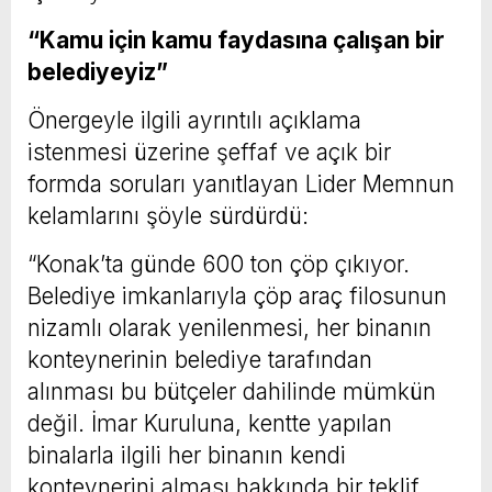
“Kamu için kamu faydasına çalışan bir
belediyeyiz”
Önergeyle ilgili ayrıntılı açıklama
istenmesi üzerine şeffaf ve açık bir
formda soruları yanıtlayan Lider Memnun
kelamlarını şöyle sürdürdü:
“Konak’ta günde 600 ton çöp çıkıyor.
Belediye imkanlarıyla çöp araç filosunun
nizamlı olarak yenilenmesi, her binanın
konteynerinin belediye tarafından
alınması bu bütçeler dahilinde mümkün
değil. İmar Kuruluna, kentte yapılan
binalarla ilgili her binanın kendi
konteynerini alması hakkında bir teklif