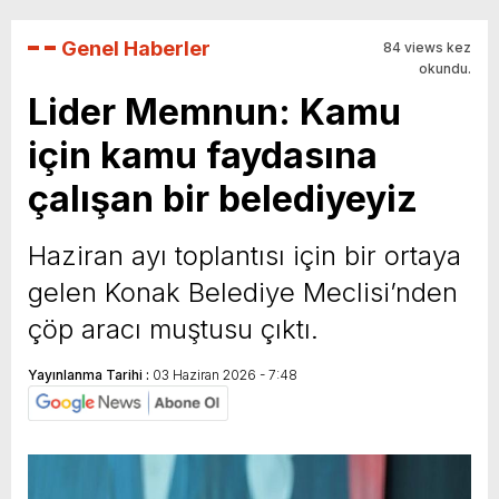
Genel Haberler
84 views kez
okundu.
Lider Memnun: Kamu
için kamu faydasına
çalışan bir belediyeyiz
Haziran ayı toplantısı için bir ortaya
gelen Konak Belediye Meclisi’nden
çöp aracı muştusu çıktı.
Yayınlanma Tarihi :
03 Haziran 2026 - 7:48