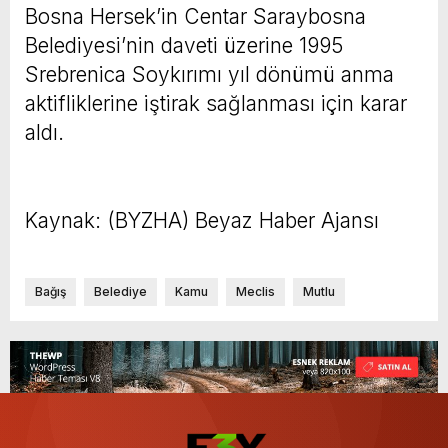
Bosna Hersek’in Centar Saraybosna
Belediyesi’nin daveti üzerine 1995
Srebrenica Soykırımı yıl dönümü anma
aktifliklerine iştirak sağlanması için karar
aldı.
Kaynak: (BYZHA) Beyaz Haber Ajansı
Bağış
Belediye
Kamu
Meclis
Mutlu
94 views kez
okundu.