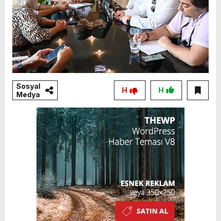
Sosyal
H
H
Medya