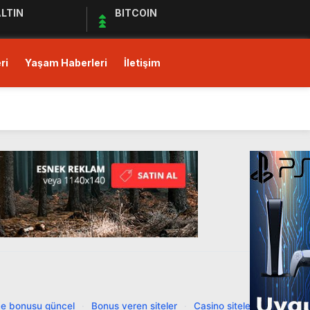
LTIN
BITCOIN
ri
Yaşam Haberleri
İletişim
ı!
Ediyor
ul Kıymet Tesisine Tabi
ı!
e bonusu güncel
·
Bonus veren siteler
·
Casino siteleri
·