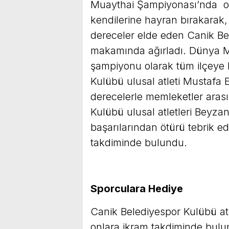
Muaythai Şampiyonası’nda oyun
kendilerine hayran bırakara
dereceler elde eden Canik Bel
makamında ağırladı. Dünya 
şampiyonu olarak tüm ilçeye
Kulübü ulusal atleti Mustafa 
derecelerle memleketler arası
Kulübü ulusal atletleri Beyz
başarılarından ötürü tebrik ed
takdiminde bulundu.
Sporculara Hediye
Canik Belediyespor Kulübü atle
onlara ikram takdiminde bulu