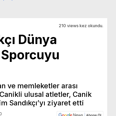
210 views kez okundu.
kçı Dünya
 Sporcuyu
n ve memleketler arası
anikli ulusal atletler, Canik
im Sandıkçı’yı ziyaret etti
0