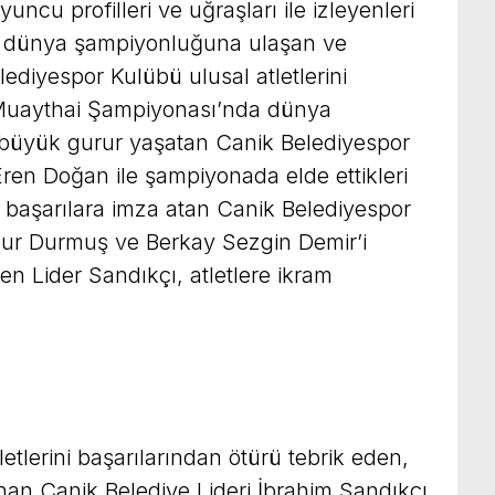
cu profilleri ve uğraşları ile izleyenleri
k, dünya şampiyonluğuna ulaşan ve
ediyespor Kulübü ulusal atletlerini
Muaythai Şampiyonası’nda dünya
 büyük gurur yaşatan Canik Belediyespor
Eren Doğan ile şampiyonada elde ettikleri
 başarılara imza atan Canik Belediyespor
anur Durmuş ve Berkay Sezgin Demir’i
en Lider Sandıkçı, atletlere ikram
tlerini başarılarından ötürü tebrik eden,
nan Canik Belediye Lideri İbrahim Sandıkçı,