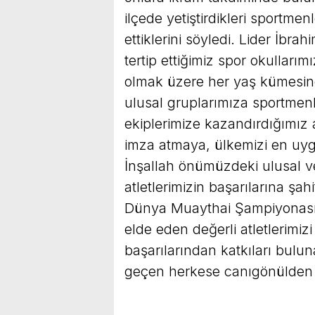
ilçede yetiştirdikleri sportme
ettiklerini söyledi. Lider İbra
tertip ettiğimiz spor okulları
olmak üzere her yaş kümesin
ulusal gruplarımıza sportmen
ekiplerimize kazandırdığımız a
imza atmaya, ülkemizi en uy
İnşallah önümüzdeki ulusal ve
atletlerimizin başarılarına ş
Dünya Muaythai Şampiyonası
elde eden değerli atletlerimiz
başarılarından katkıları bulun
geçen herkese canıgönülden 