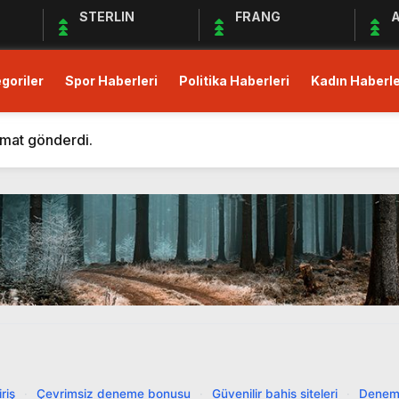
STERLIN
FRANG
A
goriler
Spor Haberleri
Politika Haberleri
Kadın Haberle
m Eden Bergüzar Korel, Dayanışmanın Önemine Vurgu Yapt
 kısıtlı!
imat gönderdi.
Derneği Deprem Bölgesindeki Yardım Çalışmalarına Devam 
maları Devam Ediyor
üş Birliği Sağlanamadı, Piyasalar Tedirgin
anak Yağış, Trafiği Durma Noktasına Getirdi
zular Açık Mikrofon’a Konuk Olacak
mler Öncesi Erişimi Engelledi
it Avans ve Altın İçin Düzenleme: Yüzde 30 Oranında Menk
m Eden Bergüzar Korel, Dayanışmanın Önemine Vurgu Yapt
riş
·
Çevrimsiz deneme bonusu
·
Güvenilir bahis siteleri
·
Denem
 kısıtlı!