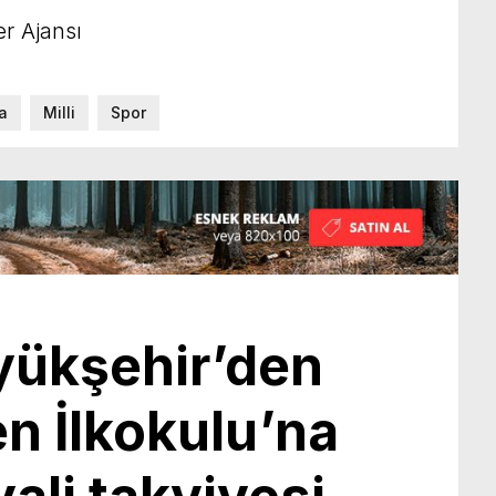
r Ajansı
a
Milli
Spor
yükşehir’den
n İlkokulu’na