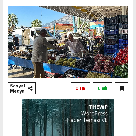
Sosyal
0
0
Medya