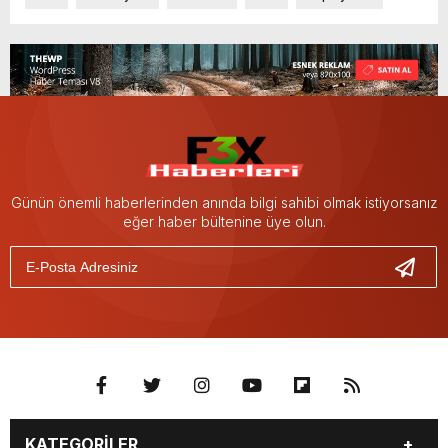
Günün önemli haberlerinden anında bilgi sahibi olmak istiyorsanız
eğer haber bültenine üye olun.
KATEGORİLER