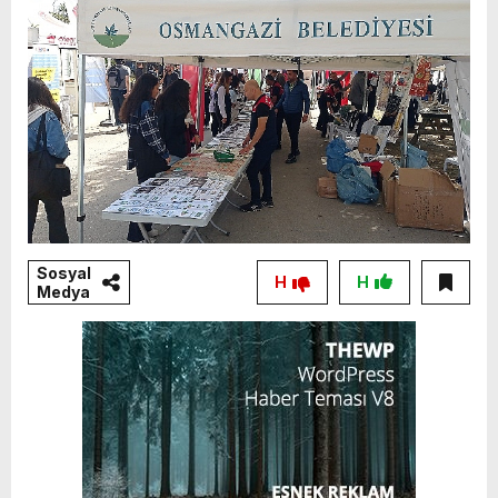
Sosyal
H
H
Medya