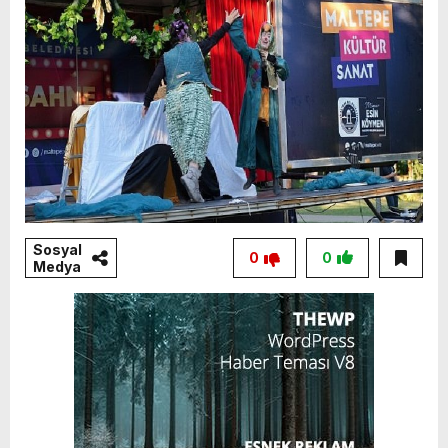
Sosyal
0
0
Medya