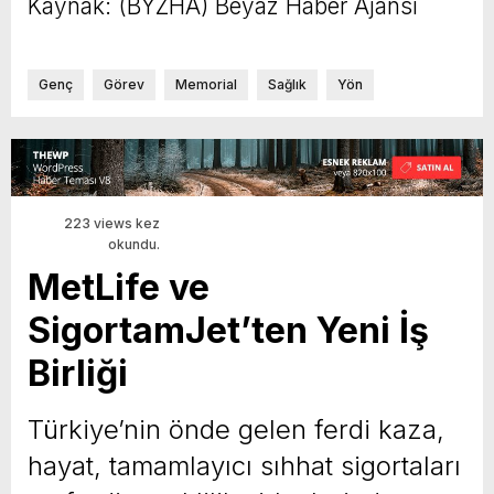
Kaynak: (BYZHA) Beyaz Haber Ajansı
Genç
Görev
Memorial
Sağlık
Yön
223 views kez
okundu.
MetLife ve
SigortamJet’ten Yeni İş
Birliği
Türkiye’nin önde gelen ferdi kaza,
hayat, tamamlayıcı sıhhat sigortaları