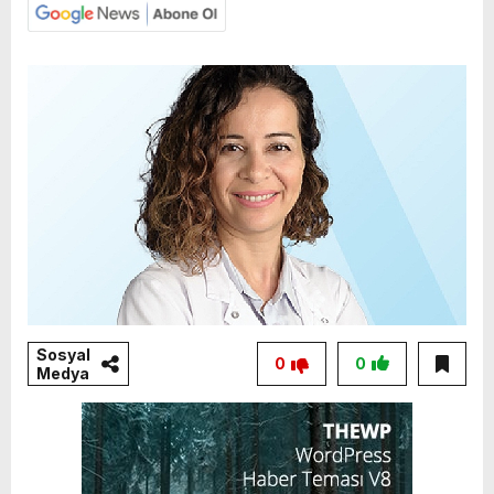
Sosyal
0
0
Medya