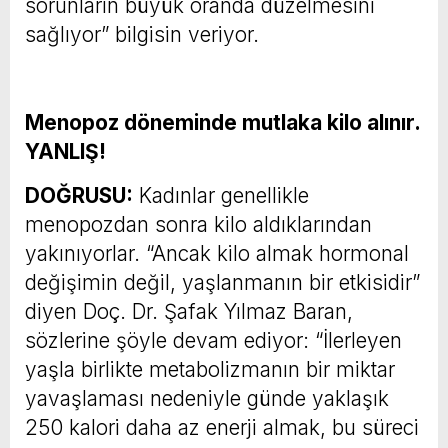
sorunların büyük oranda düzelmesini
sağlıyor” bilgisin veriyor.
Menopoz döneminde mutlaka kilo alınır.
YANLIŞ!
DOĞRUSU:
Kadınlar genellikle
menopozdan sonra kilo aldıklarından
yakınıyorlar. “Ancak kilo almak hormonal
değişimin değil, yaşlanmanın bir etkisidir”
diyen Doç. Dr. Şafak Yılmaz Baran,
sözlerine şöyle devam ediyor: “İlerleyen
yaşla birlikte metabolizmanın bir miktar
yavaşlaması nedeniyle günde yaklaşık
250 kalori daha az enerji almak, bu süreci