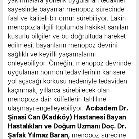
yakınmalara yönelik uygulanan tedaviler
sayesinde bayanlar menopoz sürecinde
faal ve kaliteli bir ömür sürebiliyor. Lakin
menopozla ilgili toplumda hakikat sanılan
kusurlu bilgiler ve bu doğrultuda hareket
edilmesi, bayanların menopoz devrini
sağlıklı ve keyifli yaşamalarını
önleyebiliyor. Örneğin, menopoz devrinde
uygulanan hormon tedavilerinin kansere
yol açacağı korkusu nedeniyle tedaviden
kaçınmak, yıllarca sürebilecek olan
menopoza dair külfetlerin tahliline
ulaşmayı engelleyebiliyor.
Acıbadem Dr.
Şinasi Can (Kadıköy) Hastanesi Bayan
Hastalıkları ve Doğum Uzmanı Doç. Dr.
Şafak Yılmaz Baran,
menopoz sürecine