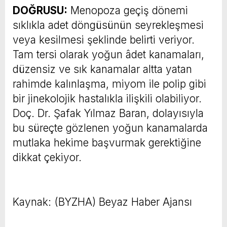
DOĞRUSU:
Menopoza geçiş dönemi
sıklıkla adet döngüsünün seyrekleşmesi
veya kesilmesi şeklinde belirti veriyor.
Tam tersi olarak yoğun âdet kanamaları,
düzensiz ve sık kanamalar altta yatan
rahimde kalınlaşma, miyom ile polip gibi
bir jinekolojik hastalıkla ilişkili olabiliyor.
Doç. Dr. Şafak Yılmaz Baran, dolayısıyla
bu süreçte gözlenen yoğun kanamalarda
mutlaka hekime başvurmak gerektiğine
dikkat çekiyor.
Kaynak: (BYZHA) Beyaz Haber Ajansı