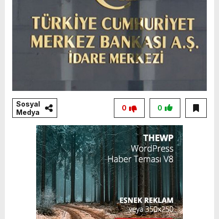
Sosyal
0
0
Medya