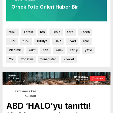
Örnek Foto Galeri Haber Bir
tepki
Tercih
tes
Tesis
tore
Tören
Türk
turki
Türkiye
Ülke
uyarı
Üye
Vladimir
Yakıt
Yan
Yarış
Yarışı
yetki
Yol
Yönetim
Yunanistan
Ziyaret
296 views kez
okundu.
ABD ‘HALO’yu tanıttı!