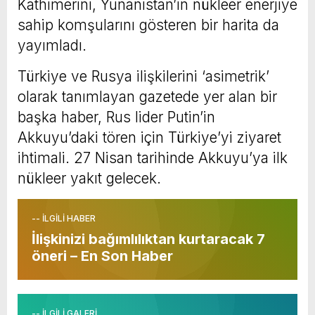
Kathimerini, Yunanistan’ın nükleer enerjiye
sahip komşularını gösteren bir harita da
yayımladı.
Türkiye ve Rusya ilişkilerini ‘asimetrik’
olarak tanımlayan gazetede yer alan bir
başka haber, Rus lider Putin’in
Akkuyu’daki tören için Türkiye’yi ziyaret
ihtimali. 27 Nisan tarihinde Akkuyu’ya ilk
nükleer yakıt gelecek.
-- İLGİLİ HABER
İlişkinizi bağımlılıktan kurtaracak 7
öneri – En Son Haber
-- İLGİLİ GALERİ