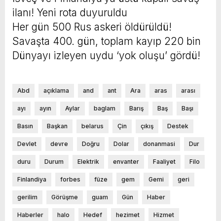
ilanı! Yeni rota duyuruldu
Her gün 500 Rus askeri öldürüldü!
Savaşta 400. gün, toplam kayıp 220 bin
Dünyayı izleyen uydu ‘yok oluşu’ gördü!
Abd
açıklama
and
ant
Ara
aras
arası
ayı
ayın
Aylar
baglam
Barış
Baş
Başı
Basın
Başkan
belarus
Çin
çıkış
Destek
Devlet
devre
Doğru
Dolar
donanmasi
Dur
duru
Durum
Elektrik
envanter
Faaliyet
Filo
Finlandiya
forbes
füze
gem
Gemi
geri
gerilim
Görüşme
guam
Gün
Haber
Haberler
halo
Hedef
hezimet
Hizmet