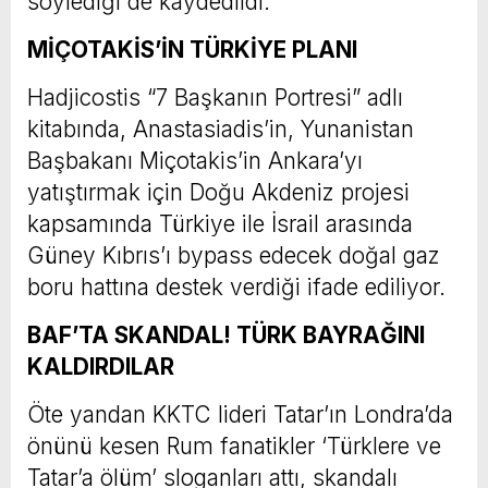
söylediği de kaydedildi.
MİÇOTAKİS’İN TÜRKİYE PLANI
Hadjicostis “7 Başkanın Portresi” adlı
kitabında, Anastasiadis’in, Yunanistan
Başbakanı Miçotakis’in Ankara’yı
yatıştırmak için Doğu Akdeniz projesi
kapsamında Türkiye ile İsrail arasında
Güney Kıbrıs’ı bypass edecek doğal gaz
boru hattına destek verdiği ifade ediliyor.
BAF’TA SKANDAL! TÜRK BAYRAĞINI
KALDIRDILAR
Öte yandan KKTC lideri Tatar’ın Londra’da
önünü kesen Rum fanatikler ‘Türklere ve
Tatar’a ölüm’ sloganları attı, skandalı