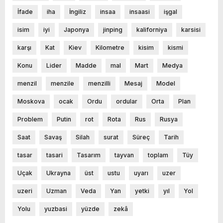
İfade
iha
İngiliz
insaa
insaasi
işgal
isim
iyi
Japonya
jinping
kaliforniya
karsisi
karşı
Kat
Kiev
Kilometre
kisim
kismi
Konu
Lider
Madde
mal
Mart
Medya
menzil
menzile
menzilli
Mesaj
Model
Moskova
ocak
Ordu
ordular
Orta
Plan
Problem
Putin
rot
Rota
Rus
Rusya
Saat
Savaş
Silah
surat
Süreç
Tarih
tasar
tasari
Tasarım
tayvan
toplam
Tüy
Uçak
Ukrayna
üst
ustu
uyarı
uzer
uzeri
Uzman
Veda
Yan
yetki
yıl
Yol
Yolu
yuzbasi
yüzde
zekâ