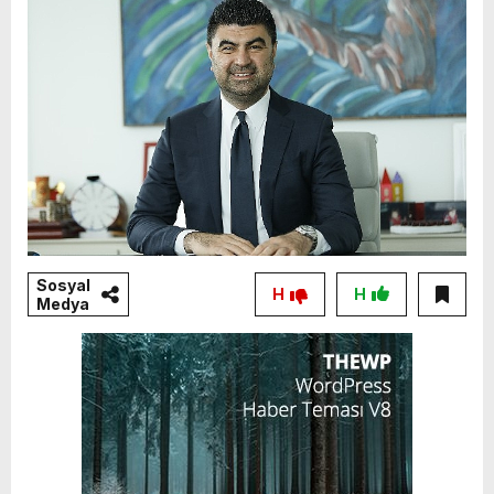
Sosyal
H
H
Medya