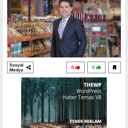
Sosyal
0
0
Medya