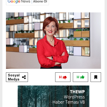
Sosyal
H
H
Medya