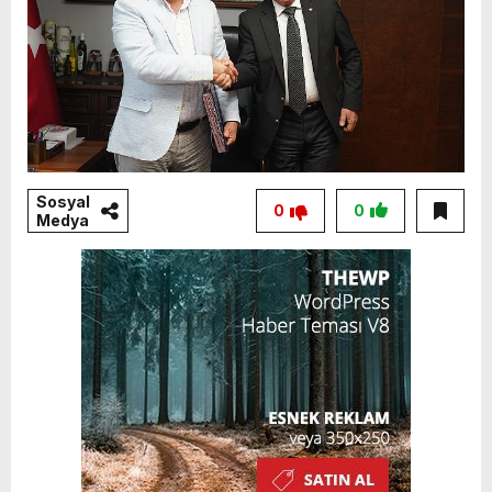
Sosyal
0
0
Medya