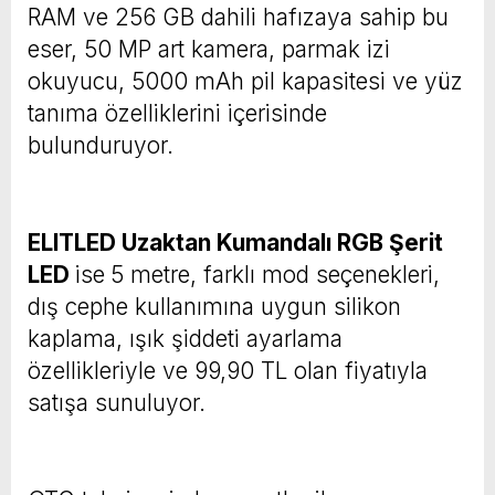
RAM ve 256 GB dahili hafızaya sahip bu
eser, 50 MP art kamera, parmak izi
okuyucu, 5000 mAh pil kapasitesi ve yüz
tanıma özelliklerini içerisinde
bulunduruyor.
ELITLED Uzaktan Kumandalı RGB Şerit
LED
ise
5 metre, farklı mod seçenekleri,
dış cephe kullanımına uygun silikon
kaplama, ışık şiddeti ayarlama
özellikleriyle ve 99,90 TL olan fiyatıyla
satışa sunuluyor.