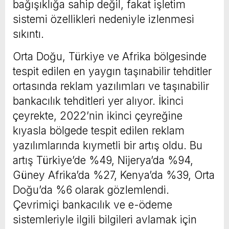
bağışıklığa sahip değil, fakat işletim
sistemi özellikleri nedeniyle izlenmesi
sıkıntı.
Orta Doğu, Türkiye ve Afrika bölgesinde
tespit edilen en yaygın taşınabilir tehditler
ortasında reklam yazılımları ve taşınabilir
bankacılık tehditleri yer alıyor. İkinci
çeyrekte, 2022’nin ikinci çeyreğine
kıyasla bölgede tespit edilen reklam
yazılımlarında kıymetli bir artış oldu. Bu
artış Türkiye’de %49, Nijerya’da %94,
Güney Afrika’da %27, Kenya’da %39, Orta
Doğu’da %6 olarak gözlemlendi.
Çevrimiçi bankacılık ve e-ödeme
sistemleriyle ilgili bilgileri avlamak için