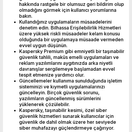
hakkında rastgele bir olumsuz geri bildirim olup
olmadığını görmek için kullanıcı yorumlarına
bakın.
Kullandığınız uygulamaların müsaadelerini
denetim edin. Bilhassa Erişilebilirlik Hizmetleri
üzere yüksek riskli müsaadeler kelam konusu
olduğunda bir uygulamaya müsaade vermeden
evvel uygun düşünün.
Kaspersky Premium gibi emniyetli bir taşınabilir
güvenlik tahlili, makûs emelli uygulamaları ve
reklam yazılımlarını aygıtınızda arka niyetli
davranışlar sergilemeye başlamadan evvel
tespit etmenize yardımcı olur.
Güncellemeler kullanıma sunulduğunda işletim
sisteminizi ve kıymetli uygulamalarınızı
güncelleyin. Birçok güvenlik sorunu,
yazılımların güncellenmiş sürümlerini
yüklenerek çözülebilir.
Kaspersky, taşınabilir kesimi, özel siber
güvenlik hizmetleri sunarak kullanıcılar için
güvenlik de dahil olmak üzere her seviyede
siber muhafazayı güçlendirmeye çağırıyor.