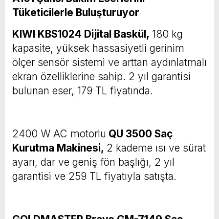
Tüketicilerle Buluşturuyor
KIWI KBS1024 Dijital Baskül,
180 kg
kapasite, yüksek hassasiyetli gerinim
ölçer sensör sistemi ve arttan aydınlatmalı
ekran özelliklerine sahip. 2 yıl garantisi
bulunan eser, 179 TL fiyatında.
2400 W AC motorlu
QU 3500 Saç
Kurutma Makinesi,
2 kademe ısı ve sürat
ayarı, dar ve geniş fön başlığı, 2 yıl
garantisi ve 259 TL fiyatıyla satışta.