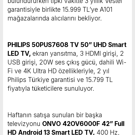
bulundururken tıpkı vakitte 3 yıllık Vestel
garantisiyle birlikte 15.999 TL’ye A101
mağazalarında alıcılarını bekliyor.
PHILIPS 50PUS7608 TV 50” UHD Smart
LED TV,
ekran yansıtma, 3 HDMI girişi, 2
USB girişi, 20W ses çıkış gücü, dahili Wi-
Fi ve 4K Ultra HD özellikleriyle, 2 yıl
Philips Türkiye garantisi ve 15.799 TL
fiyatıyla tüketicilere sunuluyor.
Haftanın satışa sunulan bir başka
televizyonu
ONVO 42OV6000F 42” Full
HD Android 13 Smart LED TV,
400 Hz,