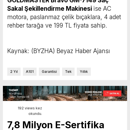
GOLDMASTER Bravo GM-7149 Saç
Sakal Şekillendirme Makinesi
ise AC
motora, paslanmaz çelik bıçaklara, 4 adet
rehber tarağa ve 199 TL fiyata sahip.
Kaynak: (BYZHA) Beyaz Haber Ajansı
2 Yıl
A101
Garantisi
Tek
Yıllık
192 views kez
okundu.
7,8 Milyon E-Sertifika