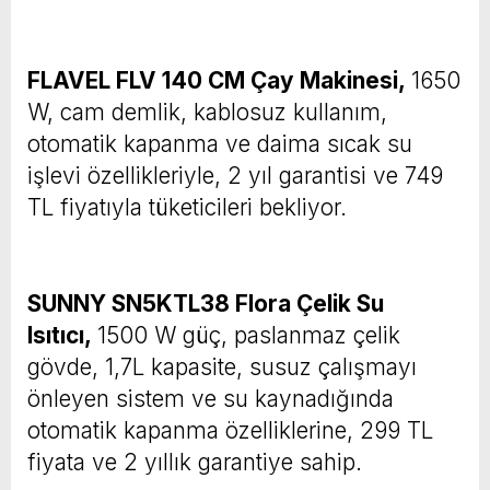
FLAVEL FLV 140 CM Çay Makinesi,
1650
W, cam demlik, kablosuz kullanım,
otomatik kapanma ve daima sıcak su
işlevi özellikleriyle, 2 yıl garantisi ve 749
TL fiyatıyla tüketicileri bekliyor.
SUNNY SN5KTL38 Flora Çelik Su
Isıtıcı,
1500 W güç, paslanmaz çelik
gövde, 1,7L kapasite, susuz çalışmayı
önleyen sistem ve su kaynadığında
otomatik kapanma özelliklerine, 299 TL
fiyata ve 2 yıllık garantiye sahip.