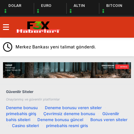
DOLAR
EURO
ALTIN
BITCOIN
Deprem Bölgesine Yardım Eden Bergüzar
Korel, Dayanışmanın Önemine Vurgu Yaptı!
DMD hastası Boran’ın vakti kısıtlı!
Merkez Bankası yeni talimat gönderdi.
Haluk Levent ve Ahbap Derneği Deprem
Bölgesindeki Yardım Çalışmalarına Devam
Yerli ve Milli Aşı Çalışmaları Devam Ediyor
Ediyor
Fed Üyeleri Arasında Görüş Birliği
Sağlanamadı, Piyasalar Tedirgin
İstanbul’da Yaşanan Sağanak Yağış,
Güvenilir Siteler
Trafiği Durma Noktasına Getirdi
Kemal Kılıçdaroğlu, Mevzular Açık
Onaylanmış ve güvenilir platformlar
Mikrofon’a Konuk Olacak
Twitter, Türkiye’de Seçimler Öncesi Erişimi
Deneme bonusu
·
Deneme bonusu veren siteler
·
primebahis giriş
·
Çevrimsiz deneme bonusu
·
Güvenilir
Engelledi
Merkez Bankası’ndan Nakit Avans ve Altın
bahis siteleri
·
Deneme bonusu güncel
·
Bonus veren siteler
İçin Düzenleme: Yüzde 30 Oranında
Deprem Bölgesine Yardım Eden Bergüzar
·
Casino siteleri
·
primebahis resmi giris
Menkul Kıymet Tesisine Tabi Olacak!
Korel, Dayanışmanın Önemine Vurgu Yaptı!
DMD hastası Boran’ın vakti kısıtlı!