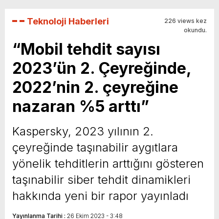
Teknoloji Haberleri
226 views kez
okundu.
“Mobil tehdit sayısı
2023’ün 2. Çeyreğinde,
2022’nin 2. çeyreğine
nazaran %5 arttı”
Kaspersky, 2023 yılının 2.
çeyreğinde taşınabilir aygıtlara
yönelik tehditlerin arttığını gösteren
taşınabilir siber tehdit dinamikleri
hakkında yeni bir rapor yayınladı
Yayınlanma Tarihi :
26 Ekim 2023 - 3:48