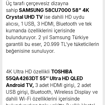
Üç tarafı çerçevesiz dizayna
sahip
SAMSUNG 58CU7000 58” 4K
Crystal UHD TV
ise dahili HD uydu
alıcısı, 1 USB, 3 HDMI, Bluetooth ve tek
kumanda özelliklerini içerisinde
bulunduruyor. 2 yıl Samsung Türkiye
garantili bu eser, 20.999 TL’ye tüketicilerin
beğenisine sunuluyor.
4K Ultra HD özellikli
TOSHIBA
55QA4263DT 55’’ Ultra HD QLED
Android TV,
3 adet HDMI girişi, 2 adet
USB girişi, Bluetooth, Wireless Display ve
dahili Wi-Fi özelliklerini içerisinde