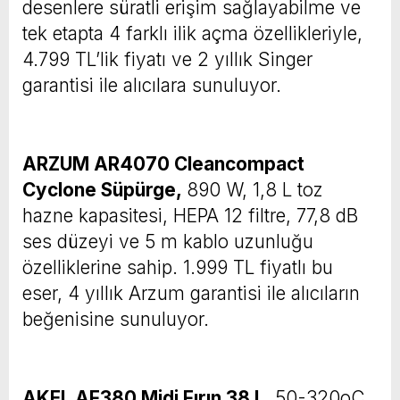
desenlere süratli erişim sağlayabilme ve
tek etapta 4 farklı ilik açma özellikleriyle,
4.799 TL’lik fiyatı ve 2 yıllık Singer
garantisi ile alıcılara sunuluyor.
ARZUM AR4070 Cleancompact
Cyclone Süpürge,
890 W, 1,8 L toz
hazne kapasitesi, HEPA 12 filtre, 77,8 dB
ses düzeyi ve 5 m kablo uzunluğu
özelliklerine sahip. 1.999 TL fiyatlı bu
eser, 4 yıllık Arzum garantisi ile alıcıların
beğenisine sunuluyor.
AKEL AF380 Midi Fırın 38 L,
50-320oC