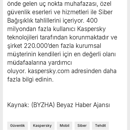
önde gelen uç nokta muhafazası, özel
güvenlik eserleri ve hizmetleri ile Siber
Bağışıklık tahlillerini içeriyor. 400
milyondan fazla kullanıcı Kaspersky
teknolojileri tarafından korunmaktadır ve
şirket 220.000’den fazla kurumsal
müşterinin kendileri için en değerli olanı
müdafaalarına yardımcı
oluyor. kaspersky.com adresinden daha
fazla bilgi edinin.
Kaynak: (BYZHA) Beyaz Haber Ajansı
Güvenlik
Kaspersky
Mobil
Siber
Tehdit