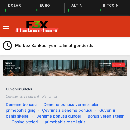
DOLAR
EURO
ALTIN
BITCOIN
Deprem Bölgesine Yardım Eden Bergüzar
Korel, Dayanışmanın Önemine Vurgu Yaptı!
DMD hastası Boran’ın vakti kısıtlı!
Merkez Bankası yeni talimat gönderdi.
Haluk Levent ve Ahbap Derneği Deprem
Bölgesindeki Yardım Çalışmalarına Devam
Yerli ve Milli Aşı Çalışmaları Devam Ediyor
Ediyor
Fed Üyeleri Arasında Görüş Birliği
Sağlanamadı, Piyasalar Tedirgin
İstanbul’da Yaşanan Sağanak Yağış,
Güvenilir Siteler
Trafiği Durma Noktasına Getirdi
Kemal Kılıçdaroğlu, Mevzular Açık
Onaylanmış ve güvenilir platformlar
Mikrofon’a Konuk Olacak
Twitter, Türkiye’de Seçimler Öncesi Erişimi
Deneme bonusu
·
Deneme bonusu veren siteler
·
primebahis giriş
·
Çevrimsiz deneme bonusu
·
Güvenilir
Engelledi
Merkez Bankası’ndan Nakit Avans ve Altın
bahis siteleri
·
Deneme bonusu güncel
·
Bonus veren siteler
İçin Düzenleme: Yüzde 30 Oranında
Deprem Bölgesine Yardım Eden Bergüzar
·
Casino siteleri
·
primebahis resmi giris
Menkul Kıymet Tesisine Tabi Olacak!
Korel, Dayanışmanın Önemine Vurgu Yaptı!
DMD hastası Boran’ın vakti kısıtlı!