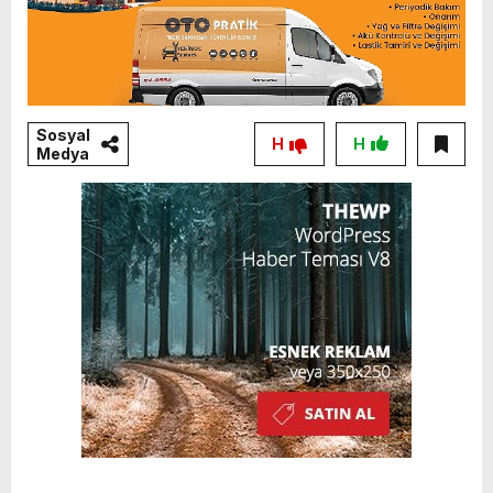
Sosyal
H
H
Medya