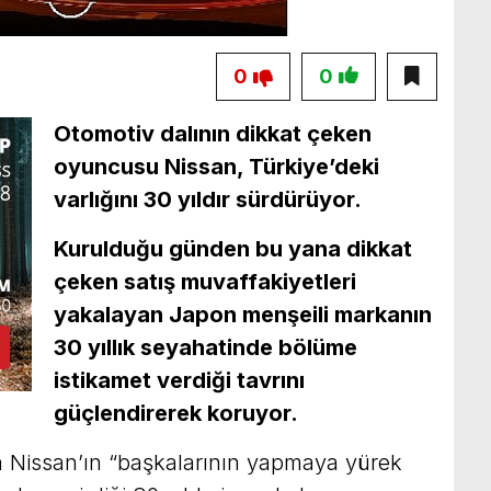
0
0
Otomotiv dalının dikkat çeken
oyuncusu Nissan, Türkiye’deki
varlığını 30 yıldır sürdürüyor.
Kurulduğu günden bu yana dikkat
çeken satış muvaffakiyetleri
yakalayan Japon menşeili markanın
30 yıllık seyahatinde bölüme
istikamet verdiği tavrını
güçlendirerek koruyor.
an Nissan’ın “başkalarının yapmaya yürek