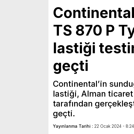
Continenta
TS 870 P Ty
lastiği test
geçti
Continental’in sundu
lastiği, Alman ticar
tarafından gerçekleşt
geçti.
Yayınlanma Tarihi :
22 Ocak 2024 - 8:24