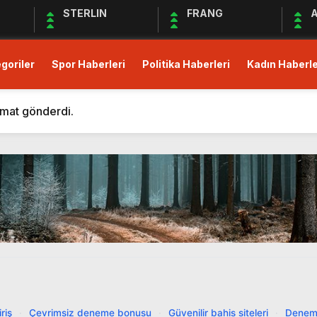
STERLIN
FRANG
A
goriler
Spor Haberleri
Politika Haberleri
Kadın Haberle
m Eden Bergüzar Korel, Dayanışmanın Önemine Vurgu Yapt
 kısıtlı!
imat gönderdi.
Derneği Deprem Bölgesindeki Yardım Çalışmalarına Devam 
maları Devam Ediyor
üş Birliği Sağlanamadı, Piyasalar Tedirgin
anak Yağış, Trafiği Durma Noktasına Getirdi
zular Açık Mikrofon’a Konuk Olacak
mler Öncesi Erişimi Engelledi
it Avans ve Altın İçin Düzenleme: Yüzde 30 Oranında Menk
m Eden Bergüzar Korel, Dayanışmanın Önemine Vurgu Yapt
riş
·
Çevrimsiz deneme bonusu
·
Güvenilir bahis siteleri
·
Denem
 kısıtlı!