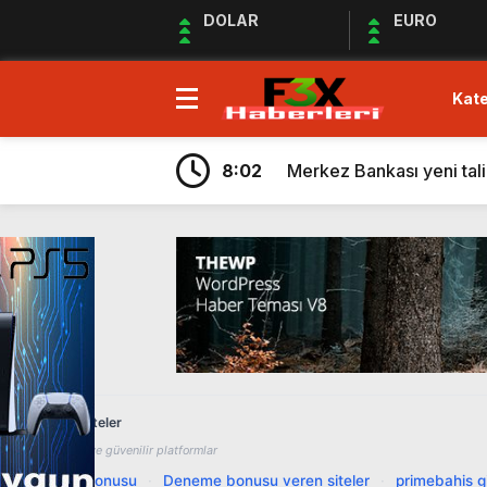
DOLAR
EURO
Kate
7:25
Deprem Bölgesine Yardı
12:58
DMD hastası Boran’ın vakti
8:02
Merkez Bankası yeni tal
7:50
Haluk Levent ve Ahbap 
7:36
Yerli ve Milli Aşı Çalış
6:55
Fed Üyeleri Arasında Gör
6:47
İstanbul’da Yaşanan Sağ
6:36
Kemal Kılıçdaroğlu, Mev
7:56
Twitter, Türkiye’de Seçi
7:34
Merkez Bankası’ndan Nak
Güvenilir Siteler
7:25
Olacak!
Deprem Bölgesine Yardı
Onaylanmış ve güvenilir platformlar
Deneme bonusu
·
Deneme bonusu veren siteler
·
primebahis gi
12:58
DMD hastası Boran’ın vakti