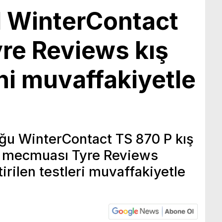
l WinterContact
re Reviews kış
ini muvaffakiyetle
ğu WinterContact TS 870 P kış
et mecmuası Tyre Reviews
irilen testleri muvaffakiyetle