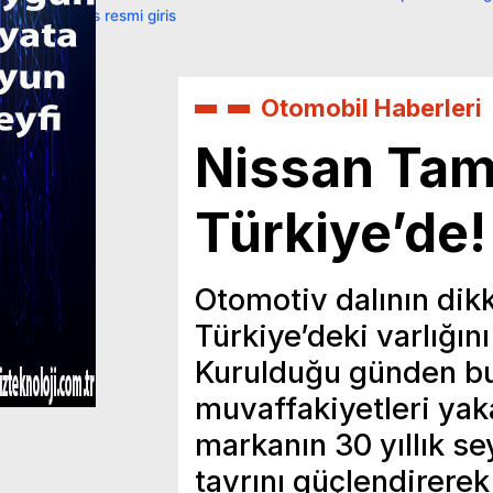
primebahis resmi giris
Otomobil Haberleri
Nissan Tam 
Türkiye’de!
Otomotiv dalının dik
Türkiye’deki varlığını
Kurulduğu günden bu
muvaffakiyetleri yak
markanın 30 yıllık se
tavrını güçlendirerek