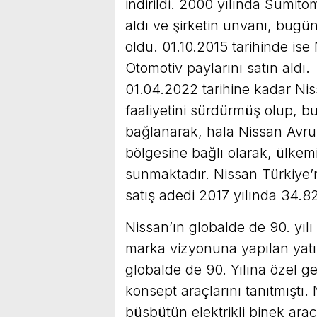
indirildi. 2000 yılında Sumit
aldı ve şirketin unvanı, bug
oldu. 01.10.2015 tarihinde is
Otomotiv paylarını satın aldı.
01.04.2022 tarihine kadar Ni
faaliyetini sürdürmüş olup, bu
bağlanarak, hala Nissan Avr
bölgesine bağlı olarak, ülkem
sunmaktadır. Nissan Türkiye’
satış adedi 2017 yılında 34.82
Nissan’ın globalde de 90. yılı
marka vizyonuna yapılan yatır
globalde de 90. Yılına özel ge
konsept araçlarını tanıtmıştı
büsbütün elektrikli binek ar