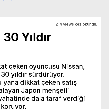
214 views kez okundu.
30 Yıldır
kat çeken oyuncusu Nissan,
 30 yıldır sürdürüyor.
 yana dikkat çeken satış
alayan Japon menşeili
yahatinde dala taraf verdiği
 koruyor.