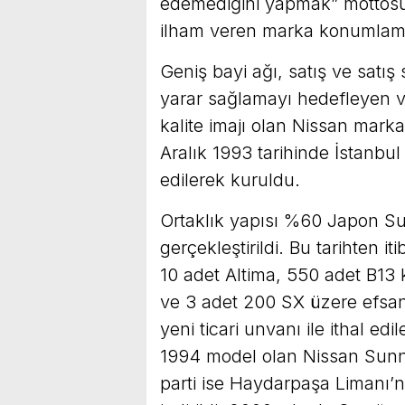
edemediğini yapmak” mottosuyl
ilham veren marka konumlamas
Geniş bayi ağı, satış ve satış
yarar sağlamayı hedefleyen v
kalite imajı olan Nissan marka
Aralık 1993 tarihinde İstanbul
edilerek kuruldu.
Ortaklık yapısı %60 Japon 
gerçekleştirildi. Bu tarihten 
10 adet Altima, 550 adet B13
ve 3 adet 200 SX üzere efsane
yeni ticari unvanı ile ithal ed
1994 model olan Nissan Sunny
parti ise Haydarpaşa Limanı’