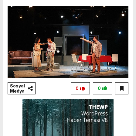
Sosyal
0
0
Medya