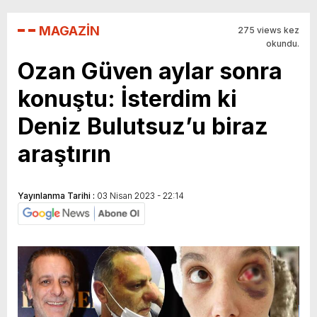
MAGAZİN
275 views kez
okundu.
Ozan Güven aylar sonra
konuştu: İsterdim ki
Deniz Bulutsuz’u biraz
araştırın
Yayınlanma Tarihi :
03 Nisan 2023 - 22:14