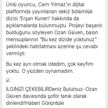
Ünlü oyuncu, Cem Yılmaz’ın dijital
platformda yayınlanan sekiz bölümlük
dizisi ‘Erşan Kuneri’ hakkında da
açıklamalarda bulunmuştu. Projeyi başarılı
bulduğunu söyleyen Ozan Güven, basın
mensuplarının “Bu kez dizide yoktunuz”
şeklindeki hatırlatması üzerine şu cevabı
vermişti:
Bu kez ayrı olmak istedim, çok keyfim
yoktu. O yüzden oynamadım.
İLGİNİZİ ÇEKEBİLİRDeniz Bulutsuz-Ozan
Güven davasında şoför tanık olarak
dinlendi!Haberi Görüntüle