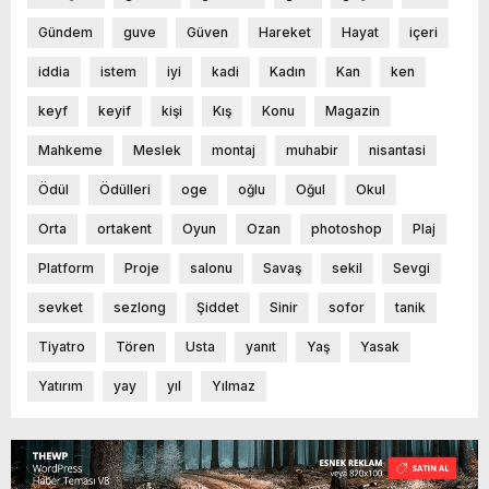
Gündem
guve
Güven
Hareket
Hayat
içeri
iddia
istem
iyi
kadi
Kadın
Kan
ken
keyf
keyif
kişi
Kış
Konu
Magazin
Mahkeme
Meslek
montaj
muhabir
nisantasi
Ödül
Ödülleri
oge
oğlu
Oğul
Okul
Orta
ortakent
Oyun
Ozan
photoshop
Plaj
Platform
Proje
salonu
Savaş
sekil
Sevgi
sevket
sezlong
Şiddet
Sinir
sofor
tanik
Tiyatro
Tören
Usta
yanıt
Yaş
Yasak
Yatırım
yay
yıl
Yılmaz