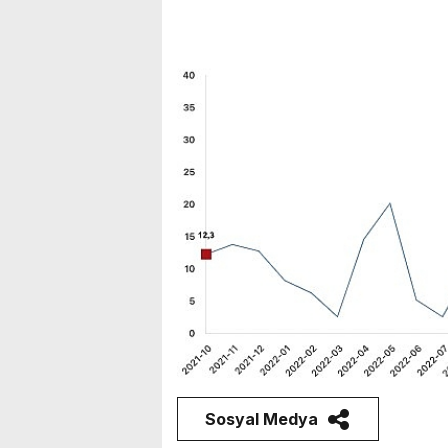
Sosyal Medya