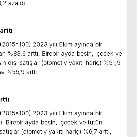
0,2 azaldı.
arttı
 (2015=100) 2023 yılı Ekim ayında bir
ran %83,6 arttı. Birebir ayda besin, içecek ve
sin dışı satışlar (otomotiv yakıtı hariç) %91,9
ise %55,9 arttı.
rttı
 (2015=100) 2023 yılı Ekim ayında bir
ı. Birebir ayda besin, içecek ve tütün
 satışlar (otomotiv yakıtı hariç) %6,7 arttı,