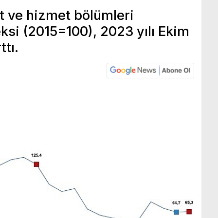
et ve hizmet bölümleri
ksi (2015=100), 2023 yılı Ekim
ttı.