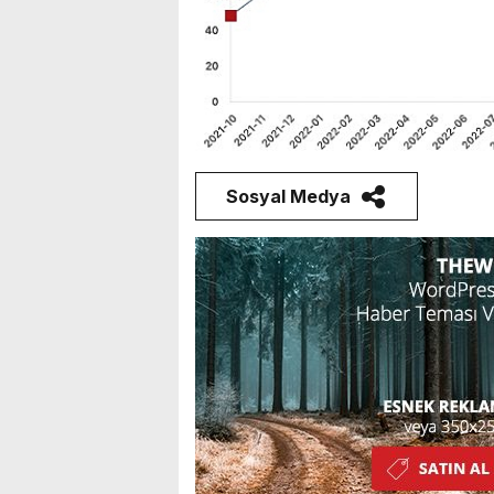
Sosyal Medya