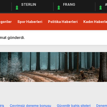
STERLIN
FRANG
A
goriler
Spor Haberleri
Politika Haberleri
Kadın Haberle
m Eden Bergüzar Korel, Dayanışmanın Önemine Vurgu Yapt
 kısıtlı!
imat gönderdi.
Derneği Deprem Bölgesindeki Yardım Çalışmalarına Devam 
maları Devam Ediyor
üş Birliği Sağlanamadı, Piyasalar Tedirgin
anak Yağış, Trafiği Durma Noktasına Getirdi
zular Açık Mikrofon’a Konuk Olacak
mler Öncesi Erişimi Engelledi
it Avans ve Altın İçin Düzenleme: Yüzde 30 Oranında Menk
m Eden Bergüzar Korel, Dayanışmanın Önemine Vurgu Yapt
riş
·
Çevrimsiz deneme bonusu
·
Güvenilir bahis siteleri
·
Denem
 kısıtlı!