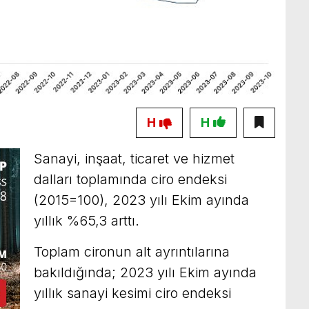
H
H
Sanayi, inşaat, ticaret ve hizmet
dalları toplamında ciro endeksi
(2015=100), 2023 yılı Ekim ayında
yıllık %65,3 arttı.
Toplam cironun alt ayrıntılarına
bakıldığında; 2023 yılı Ekim ayında
yıllık sanayi kesimi ciro endeksi