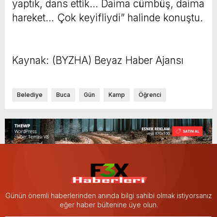
yaptık, dans ettik… Daima cümbüş, daima
hareket… Çok keyifliydi” halinde konuştu.
Kaynak: (BYZHA) Beyaz Haber Ajansı
Belediye
Buca
Gün
Kamp
Öğrenci
Günün önemli haberlerinden anında bilgi sahibi olmak istiyorsanız
eğer haber bültenine üye olun.