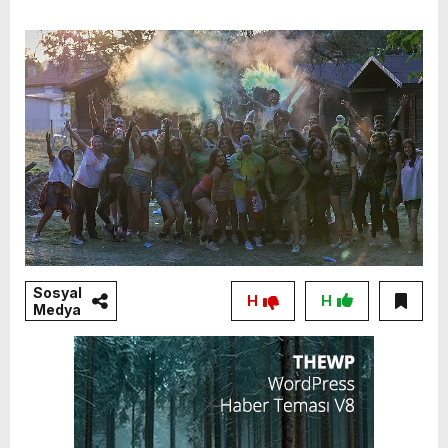
Sosyal
H
H
Medya