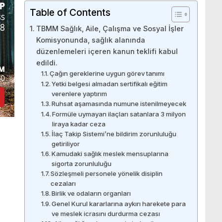
Table of Contents
TBMM Sağlık, Aile, Çalışma ve Sosyal İşler
Komisyonunda, sağlık alanında
düzenlemeleri içeren kanun teklifi kabul
edildi.
Çağın gereklerine uygun görev tanımı
Yetki belgesi almadan sertifikalı eğitim
verenlere yaptırım
Ruhsat aşamasında numune istenilmeyecek
Formüle uymayan ilaçları satanlara 3 milyon
liraya kadar ceza
İlaç Takip Sistemi’ne bildirim zorunluluğu
getiriliyor
Kamudaki sağlık meslek mensuplarına
sigorta zorunluluğu
Sözleşmeli personele yönelik disiplin
cezaları
Birlik ve odaların organları
Genel Kurul kararlarına aykırı harekete para
ve meslek icrasını durdurma cezası