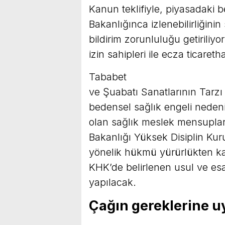
Kanun teklifiyle, piyasadaki be
Bakanlığınca izlenebilirliğinin
bildirim zorunluluğu getirili
izin sahipleri ile ecza ticaret
Tababet
ve Şuabatı Sanatlarının Tarzı
bedensel sağlık engeli neden
olan sağlık meslek mensupları,
Bakanlığı Yüksek Disiplin Ku
yönelik hükmü yürürlükten kal
KHK’de belirlenen usul ve es
yapılacak.
Çağın gereklerine u