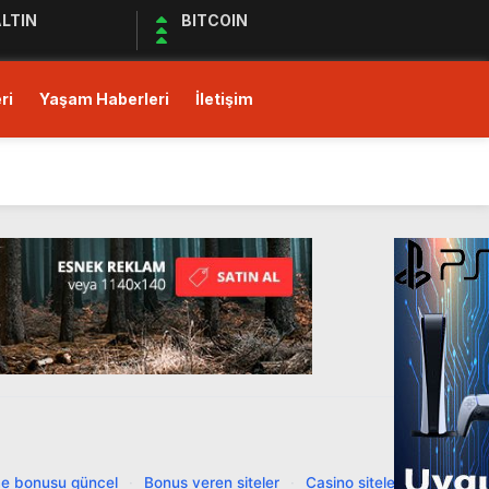
LTIN
BITCOIN
ri
Yaşam Haberleri
İletişim
ı!
Ediyor
ul Kıymet Tesisine Tabi
ı!
e bonusu güncel
·
Bonus veren siteler
·
Casino siteleri
·