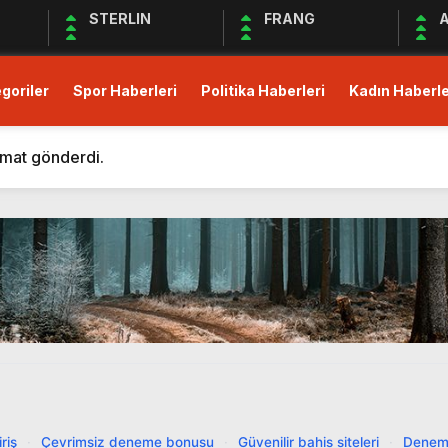
STERLIN
FRANG
A
goriler
Spor Haberleri
Politika Haberleri
Kadın Haberle
m Eden Bergüzar Korel, Dayanışmanın Önemine Vurgu Yapt
 kısıtlı!
imat gönderdi.
Derneği Deprem Bölgesindeki Yardım Çalışmalarına Devam 
maları Devam Ediyor
üş Birliği Sağlanamadı, Piyasalar Tedirgin
anak Yağış, Trafiği Durma Noktasına Getirdi
zular Açık Mikrofon’a Konuk Olacak
mler Öncesi Erişimi Engelledi
it Avans ve Altın İçin Düzenleme: Yüzde 30 Oranında Menk
m Eden Bergüzar Korel, Dayanışmanın Önemine Vurgu Yapt
riş
·
Çevrimsiz deneme bonusu
·
Güvenilir bahis siteleri
·
Denem
 kısıtlı!