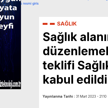
primebahis resmi giris
SAĞLIK
Sağlık alan
düzenlemel
teklifi Sağ
kabul edildi
Yayınlanma Tarihi :
31 Mart 2023 - 21:10