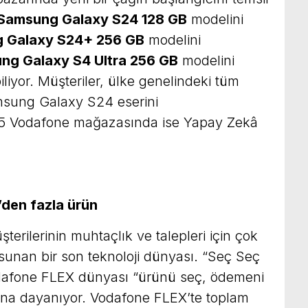
Samsung Galaxy S24 128 GB
modelini
 Galaxy S24+ 256 GB
modelini
ng Galaxy S4 Ultra 256 GB
modelini
iliyor. Müşteriler, ülke genelindeki tüm
sung Galaxy S24 eserini
125 Vodafone mağazasında ise Yapay Zekâ
’den fazla ürün
rilerinin muhtaçlık ve talepleri için çok
 sunan bir son teknoloji dünyası. “Seç Seç
dafone FLEX dünyası “ürünü seç, ödemeni
una dayanıyor. Vodafone FLEX’te toplam