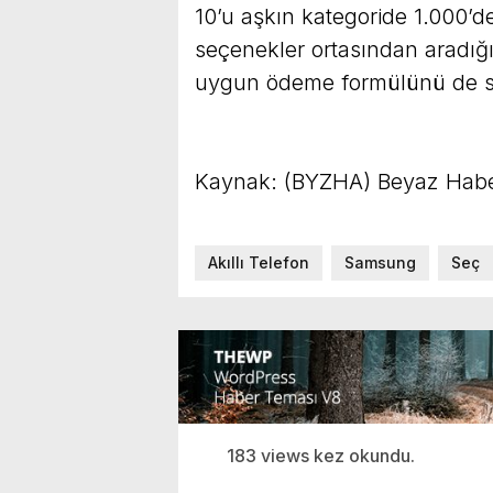
10’u aşkın kategoride 1.000’de
seçenekler ortasından aradığı
uygun ödeme formülünü de se
Kaynak: (BYZHA) Beyaz Habe
Akıllı Telefon
Samsung
Seç
183 views kez okundu.