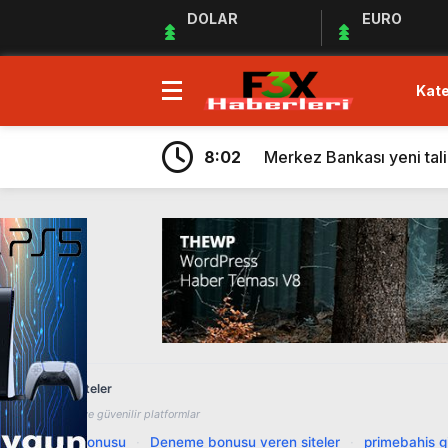
DOLAR
EURO
Kate
7:25
Deprem Bölgesine Yardı
12:58
DMD hastası Boran’ın vakti
8:02
Merkez Bankası yeni tal
7:50
Haluk Levent ve Ahbap 
7:36
Yerli ve Milli Aşı Çalış
6:55
Fed Üyeleri Arasında Gör
6:47
İstanbul’da Yaşanan Sağ
6:36
Kemal Kılıçdaroğlu, Mev
7:56
Twitter, Türkiye’de Seçi
7:34
Merkez Bankası’ndan Nak
Güvenilir Siteler
7:25
Olacak!
Deprem Bölgesine Yardı
Onaylanmış ve güvenilir platformlar
Deneme bonusu
·
Deneme bonusu veren siteler
·
primebahis gi
12:58
DMD hastası Boran’ın vakti