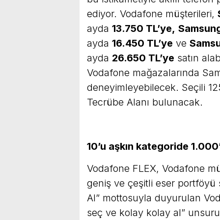
ediyor. Vodafone müşterileri,
ayda
13.750 TL’ye,
Samsung
ayda
16.450 TL’ye
ve
Samsu
ayda
26.650 TL’ye
satın alab
Vodafone mağazalarında Sam
deneyimleyebilecek. Seçili 
Tecrübe Alanı bulunacak.
10’u aşkın kategoride 1.000
Vodafone FLEX, Vodafone müşte
geniş ve çeşitli eser portföyü
Al” mottosuyla duyurulan Vo
seç ve kolay kolay al” unsur