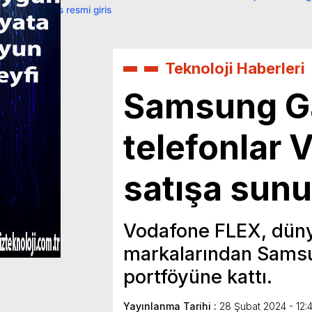
primebahis resmi giris
Teknoloji Haberleri
Samsung Ga
telefonlar 
satışa sunu
Vodafone FLEX, dünya
markalarından Samsu
portföyüne kattı.
Yayınlanma Tarihi :
28 Şubat 2024 - 12: