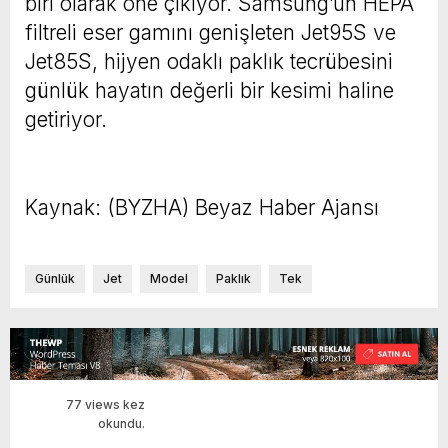
biri olarak öne çıkıyor. Samsung’un HEPA
filtreli eser gamını genişleten Jet95S ve
Jet85S, hijyen odaklı paklık tecrübesini
günlük hayatın değerli bir kesimi haline
getiriyor.
Kaynak: (BYZHA) Beyaz Haber Ajansı
Günlük
Jet
Model
Paklık
Tek
77 views kez
okundu.