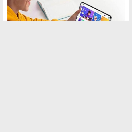
Sosyal
H
H
Medya