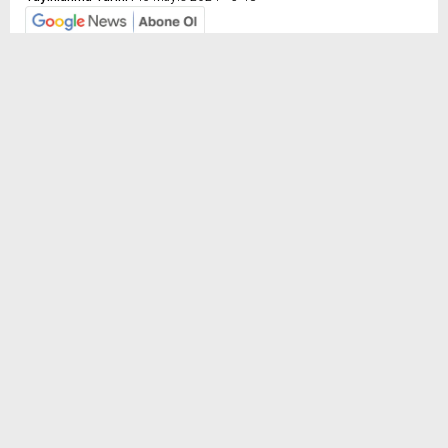
Sosyal
H
H
Medya