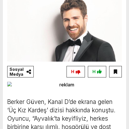
Sosyal
H
H
Medya
Berker Güven, Kanal D’de ekrana gelen
‘Üç Kız Kardeş’ dizisi hakkında konuştu.
Oyuncu, “Ayvalık’ta keyifliyiz, herkes
birbirine karşı ılımlı, hoşgörülü ve dost