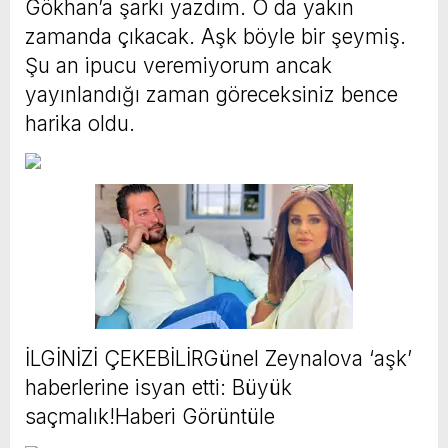
Gökhan’a şarkı yazdım. O da yakın
zamanda çıkacak. Aşk böyle bir şeymiş.
Şu an ipucu veremiyorum ancak
yayınlandığı zaman göreceksiniz bence
harika oldu.
İLGİNİZİ ÇEKEBİLİRGünel Zeynalova ‘aşk’
haberlerine isyan etti: Büyük
saçmalık!Haberi Görüntüle