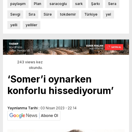
paylaşım
Plan
saracoglu
sark
Şarkı
Sera
Sevgi
Sıra
Süre
tokdemir
Türkiye
yel
yelli
yelliler
243 views kez
okundu.
‘Somer’i oynarken
konforlu hissediyorum’
Yayınlanma Tarihi :
03 Nisan 2023 - 22:14