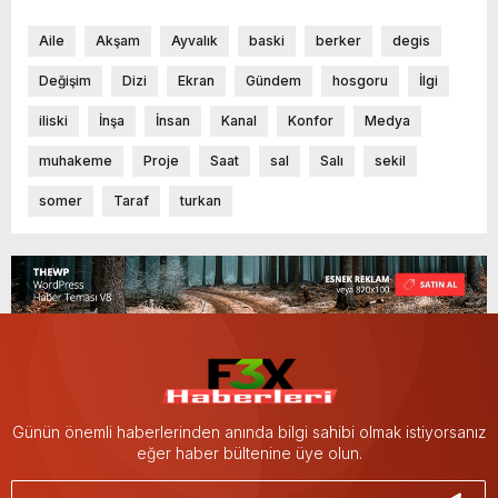
Aile
Akşam
Ayvalık
baski
berker
degis
Değişim
Dizi
Ekran
Gündem
hosgoru
İlgi
iliski
İnşa
İnsan
Kanal
Konfor
Medya
muhakeme
Proje
Saat
sal
Salı
sekil
somer
Taraf
turkan
Günün önemli haberlerinden anında bilgi sahibi olmak istiyorsanız
eğer haber bültenine üye olun.