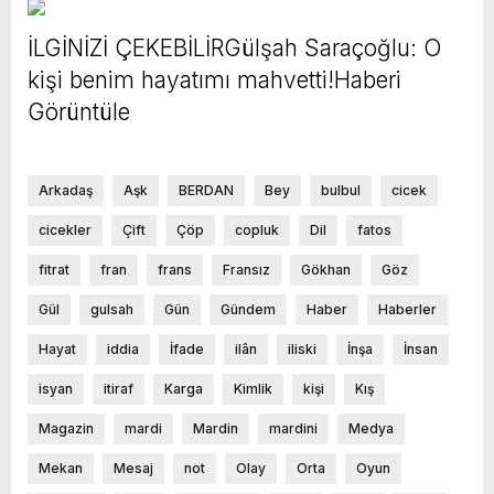
İLGİNİZİ ÇEKEBİLİRGülşah Saraçoğlu: O
kişi benim hayatımı mahvetti!Haberi
Görüntüle
Arkadaş
Aşk
BERDAN
Bey
bulbul
cicek
cicekler
Çift
Çöp
copluk
Dil
fatos
fitrat
fran
frans
Fransız
Gökhan
Göz
Gül
gulsah
Gün
Gündem
Haber
Haberler
Hayat
iddia
İfade
ilân
iliski
İnşa
İnsan
isyan
itiraf
Karga
Kimlik
kişi
Kış
Magazin
mardi
Mardin
mardini
Medya
Mekan
Mesaj
not
Olay
Orta
Oyun