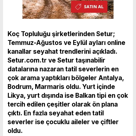
Koç Topluluğu şirketlerinden Setur;
Temmuz-Ağustos ve Eylül ayları online
kanallar seyahat trendlerini açıkladı.
Setur.com.tr ve Setur taşınabilir
datalarına nazaran tatil severlerin en
çok arama yaptıkları bölgeler Antalya,
Bodrum, Marmaris oldu. Yurt içinde
Likya, yurt dışında ise Balkan tipi en çok
tercih edilen çeşitler olarak ön plana
çıktı. En fazla seyahat eden tatil
severler ise çocuklu aileler ve çiftler
oldu.