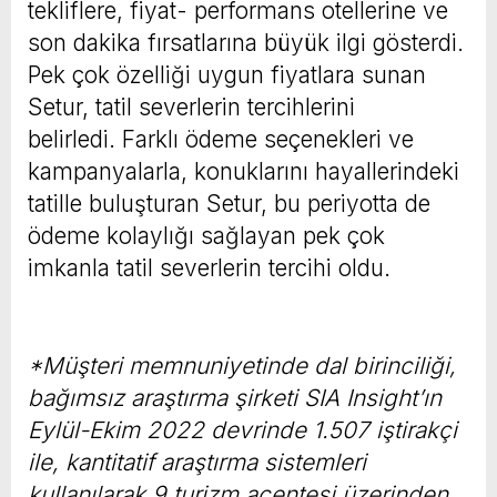
tekliflere, fiyat- performans otellerine ve
son dakika fırsatlarına büyük ilgi gösterdi.
Pek çok özelliği uygun fiyatlara sunan
Setur, tatil severlerin tercihlerini
belirledi. Farklı ödeme seçenekleri ve
kampanyalarla, konuklarını hayallerindeki
tatille buluşturan Setur, bu periyotta de
ödeme kolaylığı sağlayan pek çok
imkanla tatil severlerin tercihi oldu.
*Müşteri memnuniyetinde dal birinciliği,
bağımsız araştırma şirketi SIA Insight’ın
Eylül-Ekim 2022 devrinde 1.507 iştirakçi
ile, kantitatif araştırma sistemleri
kullanılarak 9 turizm acentesi üzerinden