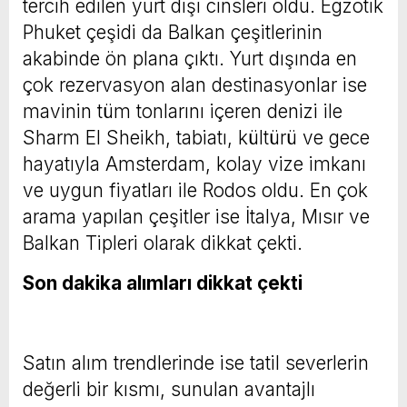
tercih edilen yurt dışı cinsleri oldu. Egzotik
Phuket çeşidi da Balkan çeşitlerinin
akabinde ön plana çıktı. Yurt dışında en
çok rezervasyon alan destinasyonlar ise
mavinin tüm tonlarını içeren denizi ile
Sharm El Sheikh, tabiatı, kültürü ve gece
hayatıyla Amsterdam, kolay vize imkanı
ve uygun fiyatları ile Rodos oldu. En çok
arama yapılan çeşitler ise İtalya, Mısır ve
Balkan Tipleri olarak dikkat çekti.
Son dakika alımları dikkat çekti
Satın alım trendlerinde ise tatil severlerin
değerli bir kısmı, sunulan avantajlı