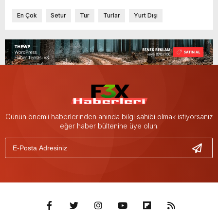
En Çok
Setur
Tur
Turlar
Yurt Dışı
229 views kez
okundu.
Teknopark İstanbul,
Türkiye’nin Birinci Ulusal
Kent Forumu MARUF’ta
Yer Aldı
Marmara Belediyeler Birliği (MBB)
tarafından milletlerarası seviyede