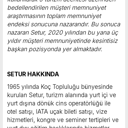
bedellendirilen müşteri memnuniyet
araştırmasının toplam memnuniyet
endeksi sonucuna nazarandır. Bu sonuca
nazaran Setur, 2020 yılından bu yana üç
yıldır müşteri memnuniyetinde kesintisiz
başkan pozisyonda yer almaktadır.
SETUR HAKKINDA
1965 yılında Koç Topluluğu bünyesinde
kurulan Setur, turizm alanında yurt içi ve
yurt dışına dönük cins operatörlüğü ile
otel satışı, IATA uçak bileti satışı, vize
hizmetleri, kongre ve seminer tertipleri ve