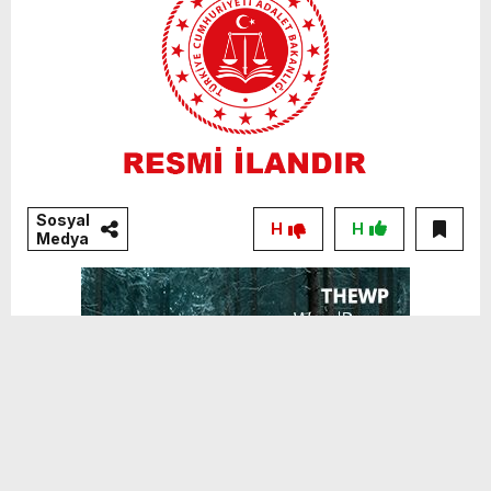
Sosyal
H
H
Medya