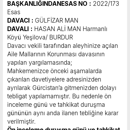
BAŞKANLIĞINDAN
ESAS NO
:
2022/173
Esas
DAVACI
:
GÜLFİZAR MAN
DAVALI
:
HASAN ALİ MAN Harmanlı
Köyü Yeşilova/ BURDUR
Davacı vekili tarafından aleyhinize açılan
Aile Mallarının Korunması davasının
yapılan yargılamasında;
Mahkemenizce önceki aşamalarda
çıkarılan davetiyelere adresinizden
ayrılarak Gürcistan’a gitmenizden dolayı
tebligat yapılamamıştır. Bu nedenle ön
inceleme günü ve tahkikat duruşma
gününün aynı anda ilanen tebliğine karar
verilmiştir.
Ön inceleme duruşma günü ve tahkikat