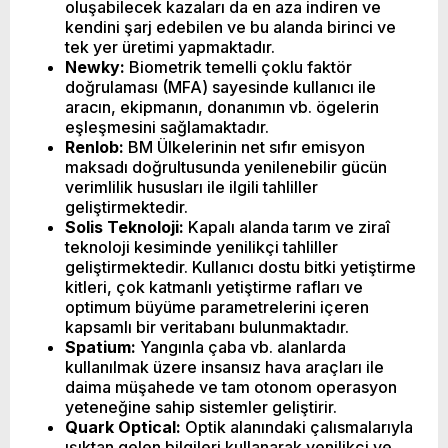
oluşabilecek kazaları da en aza indiren ve
kendini şarj edebilen ve bu alanda birinci ve
tek yer üretimi yapmaktadır.
Newky:
Biometrik temelli çoklu faktör
doğrulaması (MFA) sayesinde kullanıcı ile
aracın, ekipmanın, donanımın vb. ögelerin
eşleşmesini sağlamaktadır.
Renlob:
BM Ülkelerinin net sıfır emisyon
maksadı doğrultusunda yenilenebilir gücün
verimlilik hususları ile ilgili tahliller
geliştirmektedir.
Solis Teknoloji:
Kapalı alanda tarım ve ziraî
teknoloji kesiminde yenilikçi tahliller
geliştirmektedir. Kullanıcı dostu bitki yetiştirme
kitleri, çok katmanlı yetiştirme rafları ve
optimum büyüme parametrelerini içeren
kapsamlı bir veritabanı bulunmaktadır.
Spatium:
Yangınla çaba vb. alanlarda
kullanılmak üzere insansız hava araçları ile
daima müşahede ve tam otonom operasyon
yeteneğine sahip sistemler geliştirir.
Quark Optical:
Optik alanındaki çalısmalarıyla
ışıktan gelen bilgileri kullanarak yenilikçi ve