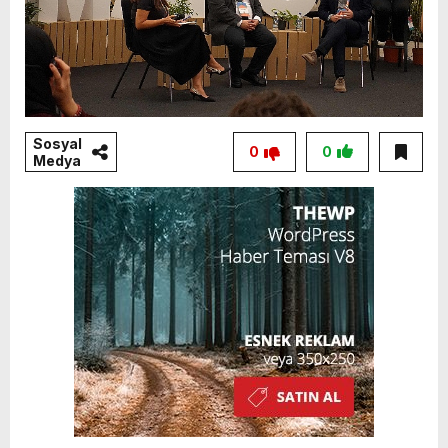
Sosyal
0
0
Medya