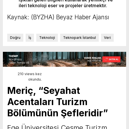
ileri teknoloji eser ve projeler üretmektir.
Kaynak: (BYZHA) Beyaz Haber Ajansı
Doğru
İş
Teknoloji
Teknopark İstanbul
Veri
210 views kez
okundu.
Meriç, “Seyahat
Acentaları Turizm
Bölümünün Şefleridir”
Ege Üniversitesi Çeşme Turizm