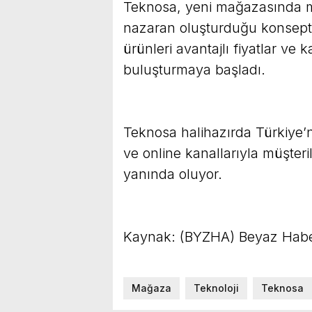
Teknosa, yeni mağazasında mü
nazaran oluşturduğu konseptt
ürünleri avantajlı fiyatlar ve 
buluşturmaya başladı.
Teknosa halihazırda Türkiye’n
ve online kanallarıyla müşteri
yanında oluyor.
Kaynak: (BYZHA) Beyaz Habe
Mağaza
Teknoloji
Teknosa