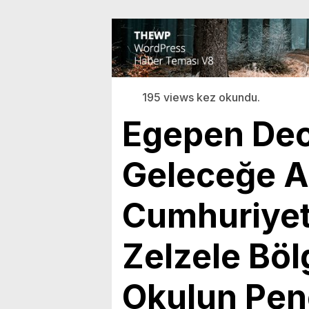
195 views kez okundu.
Egepen Dec
Geleceğe Aç
Cumhuriyet’
Zelzele Böl
Okulun Pen