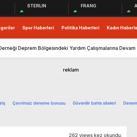
STERLIN
FRANG
A
m Eden Bergüzar Korel, Dayanışmanın Önemine Vurgu Yapt
goriler
Spor Haberleri
Politika Haberleri
Kadın Haberle
 kısıtlı!
imat gönderdi.
Derneği Deprem Bölgesindeki Yardım Çalışmalarına Devam 
maları Devam Ediyor
üş Birliği Sağlanamadı, Piyasalar Tedirgin
anak Yağış, Trafiği Durma Noktasına Getirdi
zular Açık Mikrofon’a Konuk Olacak
mler Öncesi Erişimi Engelledi
riş
·
Çevrimsiz deneme bonusu
·
Güvenilir bahis siteleri
·
Denem
it Avans ve Altın İçin Düzenleme: Yüzde 30 Oranında Menk
m Eden Bergüzar Korel, Dayanışmanın Önemine Vurgu Yapt
 kısıtlı!
262 views kez okundu.