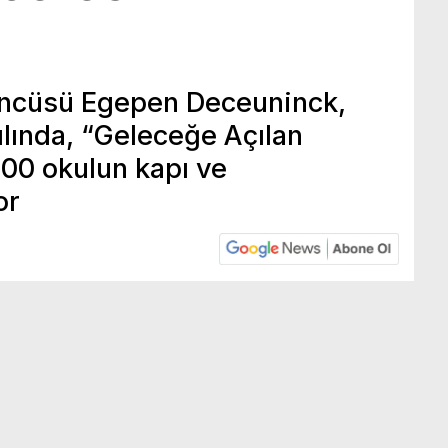
 öncüsü Egepen Deceuninck,
ılında, “Geleceğe Açılan
100 okulun kapı ve
or