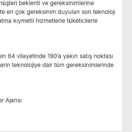
şteri beklenti ve gereksinimlerine
e en çok gereksinim duyulan son teknoloji
katma kıymetli hizmetlerle tüketicilerle
in 64 vilayetinde 190’a yakın satış noktası
lerin teknolojiye dair tüm gereksinimlerinde
r Ajansı