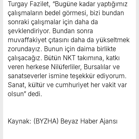
Turgay Fazilet, “Bugüne kadar yaptığımız
çalışmaların bedel görmesi, bizi bundan
sonraki çalışmalar için daha da
şevklendiriyor. Bundan sonra
muvaffakiyet çıtasını daha da yükseltmek
zorundayız. Bunun için daima birlikte
çalışacağız. Bütün NKT takımına, katkı
veren herkese Nilüferliler, Bursalılar ve
sanatseverler ismine teşekkür ediyorum.
Sanat, kültür ve cumhuriyet her vakit var
olsun” dedi.
Kaynak: (BYZHA) Beyaz Haber Ajansı