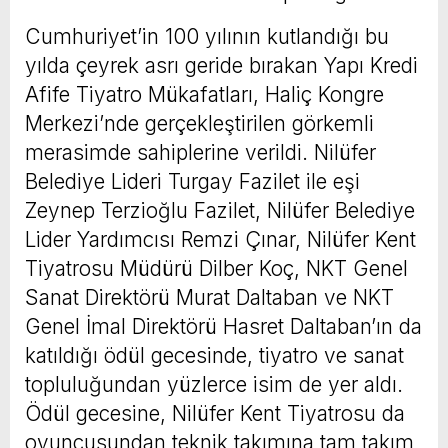
Cumhuriyet’in 100 yılının kutlandığı bu
yılda çeyrek asrı geride bırakan Yapı Kredi
Afife Tiyatro Mükafatları, Haliç Kongre
Merkezi’nde gerçekleştirilen görkemli
merasimde sahiplerine verildi. Nilüfer
Belediye Lideri Turgay Fazilet ile eşi
Zeynep Terzioğlu Fazilet, Nilüfer Belediye
Lider Yardımcısı Remzi Çınar, Nilüfer Kent
Tiyatrosu Müdürü Dilber Koç, NKT Genel
Sanat Direktörü Murat Daltaban ve NKT
Genel İmal Direktörü Hasret Daltaban’ın da
katıldığı ödül gecesinde, tiyatro ve sanat
topluluğundan yüzlerce isim de yer aldı.
Ödül gecesine, Nilüfer Kent Tiyatrosu da
oyuncusundan teknik takımına tam takım