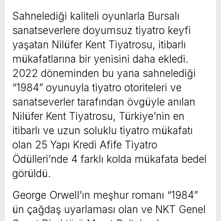
Sahnelediği kaliteli oyunlarla Bursalı
sanatseverlere doyumsuz tiyatro keyfi
yaşatan Nilüfer Kent Tiyatrosu, itibarlı
mükafatlarına bir yenisini daha ekledi.
2022 döneminden bu yana sahnelediği
“1984” oyunuyla tiyatro otoriteleri ve
sanatseverler tarafından övgüyle anılan
Nilüfer Kent Tiyatrosu, Türkiye’nin en
itibarlı ve uzun soluklu tiyatro mükafatı
olan 25 Yapı Kredi Afife Tiyatro
Ödülleri’nde 4 farklı kolda mükafata bedel
görüldü.
George Orwell’ın meşhur romanı “1984”
ün çağdaş uyarlaması olan ve NKT Genel