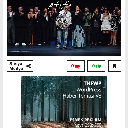
Sosyal
0
0
Medya