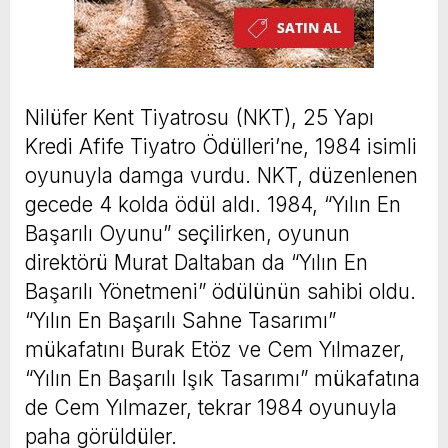
Nilüfer Kent Tiyatrosu (NKT), 25 Yapı
Kredi Afife Tiyatro Ödülleri’ne, 1984 isimli
oyunuyla damga vurdu. NKT, düzenlenen
gecede 4 kolda ödül aldı. 1984, “Yılın En
Başarılı Oyunu” seçilirken, oyunun
direktörü Murat Daltaban da “Yılın En
Başarılı Yönetmeni” ödülünün sahibi oldu.
“Yılın En Başarılı Sahne Tasarımı”
mükafatını Burak Etöz ve Cem Yılmazer,
“Yılın En Başarılı Işık Tasarımı” mükafatına
de Cem Yılmazer, tekrar 1984 oyunuyla
paha görüldüler.