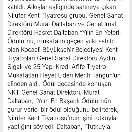
katıldı. Alkışlar eşliğinde sahneye çıkan
Nilüfer Kent Tiyatrosu grubu, Genel Sanat
Direktörü Murat Daltaban ve Genel İmal
Direktörü Hasret Daltaban “Yılın En Yeterli
Ödülü”nü, mükafatın geçen yılki sahibi
olan Kocaeli Büyükşehir Belediyesi Kent
Tiyatroları Genel Sanat Direktörü Aydın
Sigalı ve 25 Yapı Kredi Afife Tiyatro
Mükafatları Heyet Lideri Merih Tangün’ün
elinden aldı. Ödül gecesinde konuşan
NKT Genel Sanat Direktörü Murat
Daltaban, “Yılın En Başarılı Ödülü”nün
gurur verici bir ödül olduğunu belirterek,
Nilüfer Kent Tiyatrosu’nun işini tutkuyla
yaptığını söyledi. Daltaban, “Tutkuyla