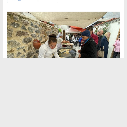
Sosyal
H
H
Medya
Narlıdere, 10 Aralık Toprak Ana (Terra
Madre) Gününü bolluk ve rahmetin