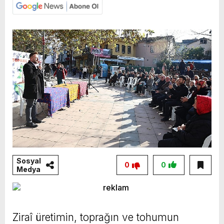
Sosyal
0
0
Medya
Ziraî üretimin, toprağın ve tohumun