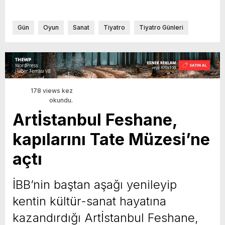
Gün
Oyun
Sanat
Tiyatro
Tiyatro Günleri
178 views kez
okundu.
Artİstanbul Feshane,
kapılarını Tate Müzesi’ne
açtı
İBB’nin baştan aşağı yenileyip
kentin kültür-sanat hayatına
kazandırdığı Artİstanbul Feshane,