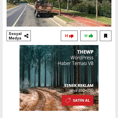
Sosyal
H
H
Medya