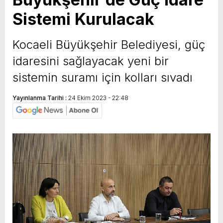
Sistemi Kurulacak
Kocaeli Büyükşehir Belediyesi, güç
idaresini sağlayacak yeni bir
sistemin suramı için kolları sıvadı
Yayınlanma Tarihi :
24 Ekim 2023 - 22:48