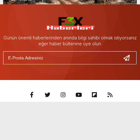
Günün önemli haberlerinden anında bilgi sahibi olmak istiyorsanız
eğer haber bültenine üye olun.
KATEGORİLER
GÜNDEM
DÜNYA
SAYFALAR
SİYASET
EKONOMİ