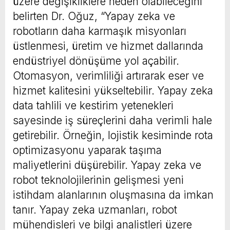
üzere değişikliklere neden olabileceğini
belirten Dr. Oğuz, “Yapay zeka ve
robotların daha karmaşık misyonları
üstlenmesi, üretim ve hizmet dallarında
endüstriyel dönüşüme yol açabilir.
Otomasyon, verimliliği artırarak eser ve
hizmet kalitesini yükseltebilir. Yapay zeka
data tahlili ve kestirim yetenekleri
sayesinde iş süreçlerini daha verimli hale
getirebilir. Örneğin, lojistik kesiminde rota
optimizasyonu yaparak taşıma
maliyetlerini düşürebilir. Yapay zeka ve
robot teknolojilerinin gelişmesi yeni
istihdam alanlarının oluşmasına da imkan
tanır. Yapay zeka uzmanları, robot
mühendisleri ve bilgi analistleri üzere