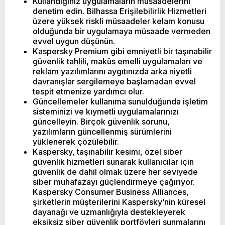
Kullandığınız uygulamaların müsaadelerini
denetim edin. Bilhassa Erişilebilirlik Hizmetleri
üzere yüksek riskli müsaadeler kelam konusu
olduğunda bir uygulamaya müsaade vermeden
evvel uygun düşünün.
Kaspersky Premium gibi emniyetli bir taşınabilir
güvenlik tahlili, makûs emelli uygulamaları ve
reklam yazılımlarını aygıtınızda arka niyetli
davranışlar sergilemeye başlamadan evvel
tespit etmenize yardımcı olur.
Güncellemeler kullanıma sunulduğunda işletim
sisteminizi ve kıymetli uygulamalarınızı
güncelleyin. Birçok güvenlik sorunu,
yazılımların güncellenmiş sürümlerini
yüklenerek çözülebilir.
Kaspersky, taşınabilir kesimi, özel siber
güvenlik hizmetleri sunarak kullanıcılar için
güvenlik de dahil olmak üzere her seviyede
siber muhafazayı güçlendirmeye çağırıyor.
Kaspersky Consumer Business Alliances,
şirketlerin müşterilerini Kaspersky’nin küresel
dayanağı ve uzmanlığıyla destekleyerek
eksiksiz siber güvenlik portföyleri sunmalarını