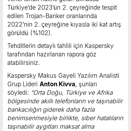
Türkiye’de 2023’ün 2. çeyreğinde tespit
edilen Trojan-Banker oranlarında
2022’nin 2. çeyreğine kıyasla iki kat artış
görüldü (%102).
Tehditlerin detaylı tahlili için Kaspersky
tarafından hazırlanan rapora göz
atabilirsiniz.
Kaspersky Makus Gayeli Yazılım Analisti
Grup Lideri
Anton Kivva
, şunları
söyledi:
“Orta Doğu, Türkiye ve Afrika
bölgesinde akıllı telefonların ve taşınabilir
bankacılığın giderek daha fazla
benimsenmesiyle birlikte, siber hatalıların
taşınabilir aygıtları maksat alma