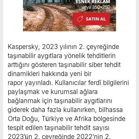
Kaspersky, 2023 yılının 2. çeyreğinde
taşınabilir aygıtlara yönelik tehditlerin
arttığını gösteren taşınabilir siber tehdit
dinamikleri hakkında yeni bir
rapor yayınladı. Kullanıcılar ferdî bilgilerini
paylaşmak ve kurumsal ağlara
bağlanmak için taşınabilir aygıtlarını
giderek daha fazla kullanırken, bilhassa
Orta Doğu, Türkiye ve Afrika bölgesinde
tespit edilen taşınabilir tehdit sayısı
2023’ün 2. çeyreğinde 2022’nin 2.