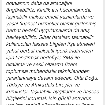
oranlarının daha da artacağını
öngörebiliriz. Kimlik avı hücumlarında,
taşınabilir makus emelli yazılımlarda ve
yasal finansal hizmetler olarak gizlenmiş
berbat hedefli uygulamalarda da artış
bekleyebiliriz. Siber hatalılar, taşınabilir
kullanıcıları hassas bilgileri ifşa etmeleri
yahut berbat maksatlı içerik indirmeleri
için kandırmak hedefiyle SMS ile
oltalama ve sesli oltalama üzere
toplumsal mühendislik tekniklerinden
yararlanmaya devam edecek. Orta Doğu,
Türkiye ve Afrika’daki bireyler ve
kuruluşlar, taşınabilir aygıtlarını ve hassas
bilgilerini korumak için güçlü antivirüs