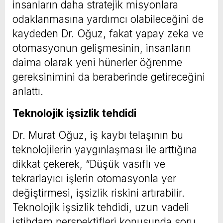
insanların daha stratejik misyonlara
odaklanmasına yardımcı olabileceğini de
kaydeden Dr. Oğuz, fakat yapay zeka ve
otomasyonun gelişmesinin, insanların
daima olarak yeni hünerler öğrenme
gereksinimini da beraberinde getireceğini
anlattı.
Teknolojik işsizlik tehdidi
Dr. Murat Oğuz, iş kaybı telaşının bu
teknolojilerin yaygınlaşması ile arttığına
dikkat çekerek, “Düşük vasıflı ve
tekrarlayıcı işlerin otomasyonla yer
değiştirmesi, işsizlik riskini artırabilir.
Teknolojik işsizlik tehdidi, uzun vadeli
istihdam perspektifleri konusunda soru