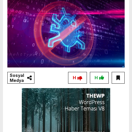
Sosyal
H
H
Medya