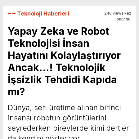
Teknoloji Haberleri
246 views kez
okundu.
Yapay Zeka ve Robot
Teknolojisi İnsan
Hayatını Kolaylaştırıyor
Ancak…! Teknolojik
İşsizlik Tehdidi Kapıda
mı?
Dünya, seri üretime alınan birinci
insansı robotun görüntülerini
seyrederken bireylerde kimi dertler
da kendini gösteriyor