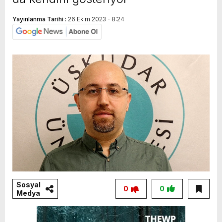
Yayınlanma Tarihi :
26 Ekim 2023 - 8:24
Sosyal
0
0
Medya