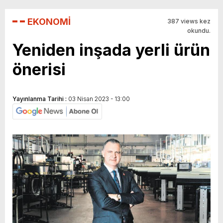
EKONOMİ
387 views kez
okundu.
Yeniden inşada yerli ürün
önerisi
Yayınlanma Tarihi :
03 Nisan 2023 - 13:00