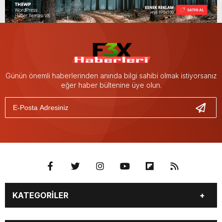
Günün önemli haberlerinden anında bilgi sahibi olmak istiyorsanız
eğer haber bültenine üye olun.
KATEGORİLER
GÜNDEM
DÜNYA