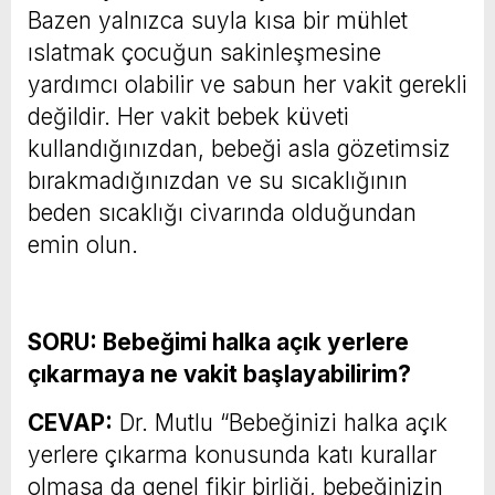
Bazen yalnızca suyla kısa bir mühlet
ıslatmak çocuğun sakinleşmesine
yardımcı olabilir ve sabun her vakit gerekli
değildir. Her vakit bebek küveti
kullandığınızdan, bebeği asla gözetimsiz
bırakmadığınızdan ve su sıcaklığının
beden sıcaklığı civarında olduğundan
emin olun.
SORU: Bebeğimi halka açık yerlere
çıkarmaya ne vakit başlayabilirim?
CEVAP:
Dr. Mutlu “Bebeğinizi halka açık
yerlere çıkarma konusunda katı kurallar
olmasa da genel fikir birliği, bebeğinizin