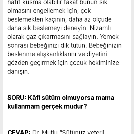
hafif kusma olabilir fakat bunun sık
olmasını engellemek için; çok
beslemekten kaçının, daha az ölçüde
daha sık beslemeyi deneyin. Nizamlı
olarak gaz çıkarmasını sağlayın. Yemek
sonrası bebeğinizi dik tutun. Bebeğinizin
beslenme alışkanlıklarını ve diyetini
gözden geçirmek için çocuk hekiminize
danışın.
SORU: Kâfi sütüm olmuyorsa mama
kullanmam gerçek mudur?
CEVAP:
Dr. Mutlu “Sütünüz yeterli