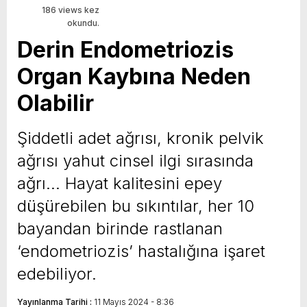
186 views kez
okundu.
Derin Endometriozis
Organ Kaybına Neden
Olabilir
Şiddetli adet ağrısı, kronik pelvik
ağrısı yahut cinsel ilgi sırasında
ağrı… Hayat kalitesini epey
düşürebilen bu sıkıntılar, her 10
bayandan birinde rastlanan
‘endometriozis’ hastalığına işaret
edebiliyor.
Yayınlanma Tarihi :
11 Mayıs 2024 - 8:36