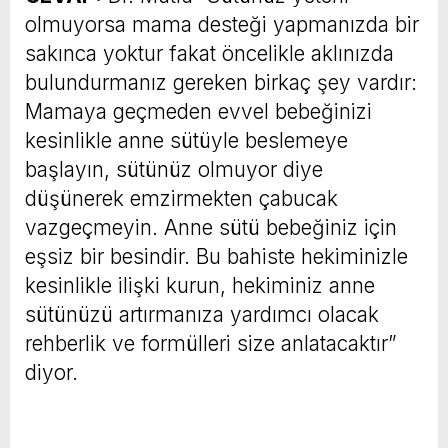
olmuyorsa mama desteği yapmanızda bir
sakınca yoktur fakat öncelikle aklınızda
bulundurmanız gereken birkaç şey vardır:
Mamaya geçmeden evvel bebeğinizi
kesinlikle anne sütüyle beslemeye
başlayın, sütünüz olmuyor diye
düşünerek emzirmekten çabucak
vazgeçmeyin. Anne sütü bebeğiniz için
eşsiz bir besindir. Bu bahiste hekiminizle
kesinlikle ilişki kurun, hekiminiz anne
sütünüzü artırmanıza yardımcı olacak
rehberlik ve formülleri size anlatacaktır”
diyor.