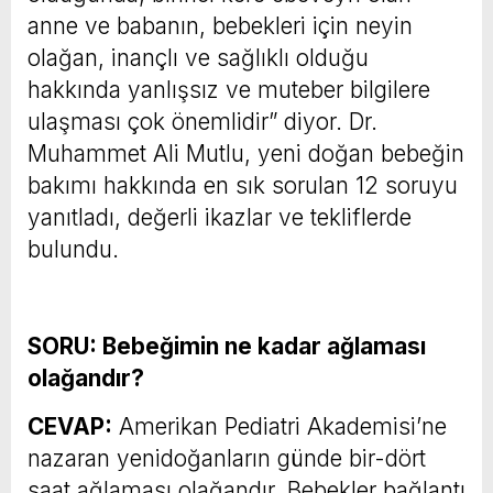
anne ve babanın, bebekleri için neyin
olağan, inançlı ve sağlıklı olduğu
hakkında yanlışsız ve muteber bilgilere
ulaşması çok önemlidir” diyor. Dr.
Muhammet Ali Mutlu, yeni doğan bebeğin
bakımı hakkında en sık sorulan 12 soruyu
yanıtladı, değerli ikazlar ve tekliflerde
bulundu.
SORU: Bebeğimin ne kadar ağlaması
olağandır?
CEVAP:
Amerikan Pediatri Akademisi’ne
nazaran yenidoğanların günde bir-dört
saat ağlaması olağandır. Bebekler bağlantı