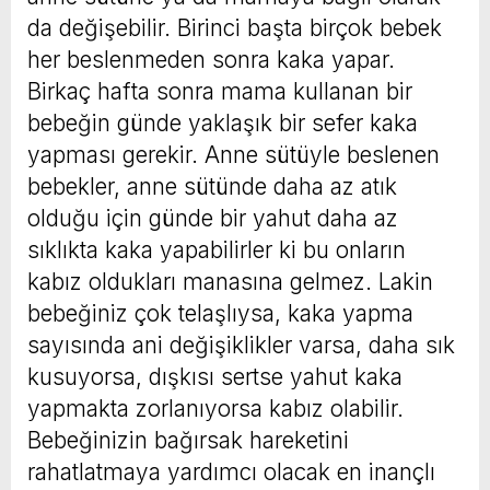
da değişebilir. Birinci başta birçok bebek
her beslenmeden sonra kaka yapar.
Birkaç hafta sonra mama kullanan bir
bebeğin günde yaklaşık bir sefer kaka
yapması gerekir. Anne sütüyle beslenen
bebekler, anne sütünde daha az atık
olduğu için günde bir yahut daha az
sıklıkta kaka yapabilirler ki bu onların
kabız oldukları manasına gelmez. Lakin
bebeğiniz çok telaşlıysa, kaka yapma
sayısında ani değişiklikler varsa, daha sık
kusuyorsa, dışkısı sertse yahut kaka
yapmakta zorlanıyorsa kabız olabilir.
Bebeğinizin bağırsak hareketini
rahatlatmaya yardımcı olacak en inançlı