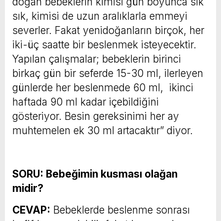
doğan bebeklerin kimisi gün boyunca sık
sık, kimisi de uzun aralıklarla emmeyi
severler. Fakat yenidoğanların birçok, her
iki-üç saatte bir beslenmek isteyecektir.
Yapılan çalışmalar; bebeklerin birinci
birkaç gün bir seferde 15-30 ml, ilerleyen
günlerde her beslenmede 60 ml, ikinci
haftada 90 ml kadar içebildiğini
gösteriyor. Besin gereksinimi her ay
muhtemelen ek 30 ml artacaktır” diyor.
SORU: Bebeğimin kusması olağan
midir?
CEVAP:
Bebeklerde beslenme sonrası