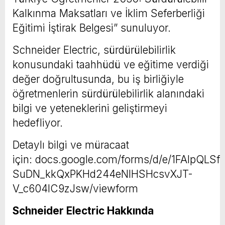
Kalkınma Maksatları ve İklim Seferberliği
Eğitimi İştirak Belgesi” sunuluyor.
Schneider Electric, sürdürülebilirlik
konusundaki taahhüdü ve eğitime verdiği
değer doğrultusunda, bu iş birliğiyle
öğretmenlerin sürdürülebilirlik alanındaki
bilgi ve yeteneklerini geliştirmeyi
hedefliyor.
Detaylı bilgi ve müracaat
için: docs.google.com/forms/d/e/1FAIpQLSf
SuDN_kkQxPKHd244eNlHSHcsvXJT-
V_c604IC9zJsw/viewform
Schneider Electric Hakkında