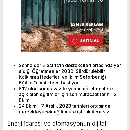
Schneider Electric’in destekçileri ortasında yer
aldığı Öğretmenler 2030: Sürdürülebilir
Kalkınma Hedefleri ve İklim Seferberliği
Eğitimi”nin 4. devri başlıyor.
K12 okullarında vazife yapan öğretmenlere
açık olan eğitimler için son müracaat tarihi 12
Ekim.
24 Ekim – 7 Aralık 2023 tarihleri ortasında
gerçekleşecek eğitimlere iştirak ücretsiz
Enerji idaresi ve otomasyonun dijital