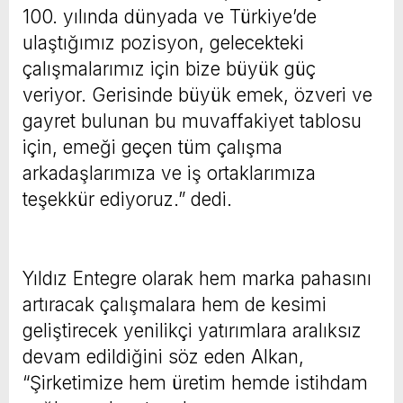
100. yılında dünyada ve Türkiye’de
ulaştığımız pozisyon, gelecekteki
çalışmalarımız için bize büyük güç
veriyor. Gerisinde büyük emek, özveri ve
gayret bulunan bu muvaffakiyet tablosu
için, emeği geçen tüm çalışma
arkadaşlarımıza ve iş ortaklarımıza
teşekkür ediyoruz.” dedi.
Yıldız Entegre olarak hem marka pahasını
artıracak çalışmalara hem de kesimi
geliştirecek yenilikçi yatırımlara aralıksız
devam edildiğini söz eden Alkan,
“Şirketimize hem üretim hemde istihdam