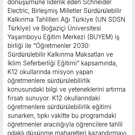
dönüşümüne liderlik eden Schneider
Electric, Birleşmiş Milletler Sürdürülebilir
Kalkınma Tahlilleri Ağı Türkiye (UN SDSN
Türkiye) ve Boğaziçi Üniversitesi
Yaşamboyu Eğitim Merkezi (BUYEM) iş
birliği ile “Öğretmenler 2030:
Sürdürülebilir Kalkınma Maksatları ve
İklim Seferberliği Eğitimi” kapsamında,
K12 okullarında misyon yapan
öğretmenlere sürdürülebilirlik
konusundaki bilgi ve yeteneklerini artırma
fırsatı sunuyor. K12 okullarındaki
öğretmenlere sürdürülebilirlik eğitimi
sunarken, tıpkı vakitte bu programdaki
öğretmenler aracılığıyla öğrencilere tahlil
odaklı düşünme maharetleri kazandırmayı