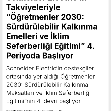
Takviyeleriyle
“Öğretmenler 2030:
Sürdürülebilir Kalkınma
Emelleri ve İklim
Seferberliği Eğitimi” 4.
Periyoda Başlıyor
Schneider Electric’in destekçileri
ortasında yer aldığı Öğretmenler
2030: Sürdürülebilir Kalkınma
Maksatları ve İklim Seferberliği
Eğitimi”nin 4. devri başlıyor