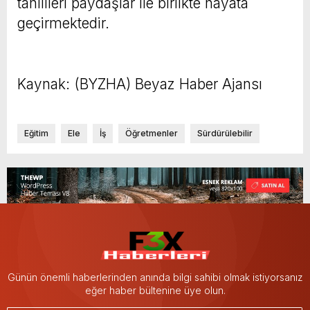
tahlilleri paydaşlar ile birlikte hayata
geçirmektedir.
Kaynak: (BYZHA) Beyaz Haber Ajansı
Eğitim
Ele
İş
Öğretmenler
Sürdürülebilir
Günün önemli haberlerinden anında bilgi sahibi olmak istiyorsanız
eğer haber bültenine üye olun.