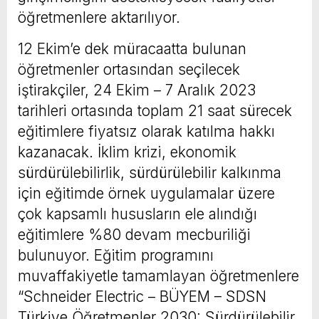
öğretmenlere aktarılıyor.
12 Ekim’e dek müracaatta bulunan
öğretmenler ortasından seçilecek
iştirakçiler, 24 Ekim – 7 Aralık 2023
tarihleri ortasında toplam 21 saat sürecek
eğitimlere fiyatsız olarak katılma hakkı
kazanacak. İklim krizi, ekonomik
sürdürülebilirlik, sürdürülebilir kalkınma
için eğitimde örnek uygulamalar üzere
çok kapsamlı hususların ele alındığı
eğitimlere %80 devam mecburiliği
bulunuyor. Eğitim programını
muvaffakiyetle tamamlayan öğretmenlere
“Schneider Electric – BÜYEM – SDSN
Türkiye Öğretmenler 2030: Sürdürülebilir